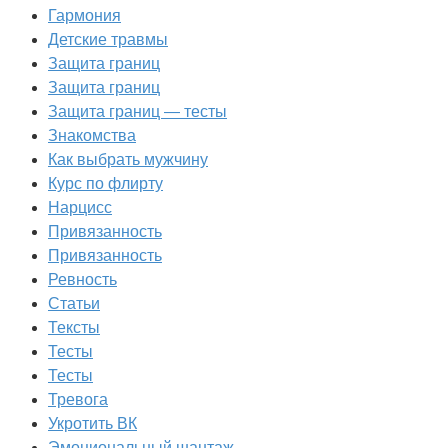
Гармония
Детские травмы
Защита границ
Защита границ
Защита границ — тесты
Знакомства
Как выбрать мужчину
Курс по флирту
Нарцисс
Привязанность
Привязанность
Ревность
Статьи
Тексты
Тесты
Тесты
Тревога
Укротить ВК
Эмоциональный шантаж