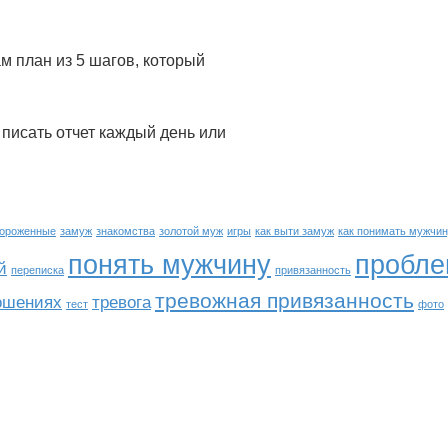
ам план из 5 шагов, который
 писать отчет каждый день или
ороженные
замуж
знакомства
золотой муж
игры
как выти замуж
как понимать мужчи
понять мужчину
пробл
й
переписка
привязанность
тревожная привязанность
ношениях
тревога
тест
фото