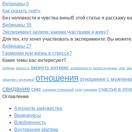
Вебинары
0
Как сказать «нет»
Без неловкости и чувства виныВ этой статье я расскажу в
Вебинары
35
Эксперимент недели: какими чувствами я живу?
Для тех, кто хочет участвовать в эксперименте: Вы можете
Вебинары
27
Гармония или жизнь в стрессе?
Какие темы вас интересуют?
вернуть интерес
вебинар
верность
влюбленность
выбор мужчины
гнев
зам
отношения
отношения с мужчино
общение с мужчиной
свидание
секс
счастье в от
создание отношений
спор
сценарии
Оглавление
Алгоритм замужества
Видеокурсы
Влюбленность
Внутренние критики