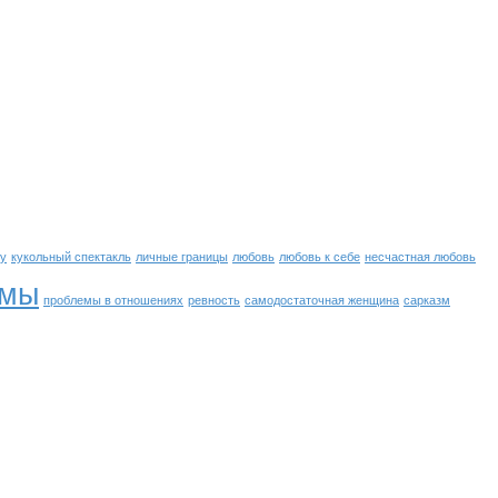
ну
кукольный спектакль
личные границы
любовь
любовь к себе
несчастная любовь
емы
проблемы в отношениях
ревность
самодостаточная женщина
сарказм