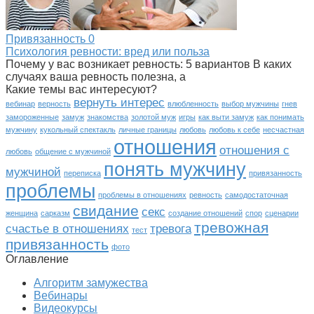
Привязанность
0
Психология ревности: вред или польза
Почему у вас возникает ревность: 5 вариантов В каких
случаях ваша ревность полезна, а
Какие темы вас интересуют?
вернуть интерес
вебинар
верность
влюбленность
выбор мужчины
гнев
замороженные
замуж
знакомства
золотой муж
игры
как выти замуж
как понимать
мужчину
кукольный спектакль
личные границы
любовь
любовь к себе
несчастная
отношения
отношения с
любовь
общение с мужчиной
понять мужчину
мужчиной
переписка
привязанность
проблемы
проблемы в отношениях
ревность
самодостаточная
свидание
секс
женщина
сарказм
создание отношений
спор
сценарии
тревожная
счастье в отношениях
тревога
тест
привязанность
фото
Оглавление
Алгоритм замужества
Вебинары
Видеокурсы