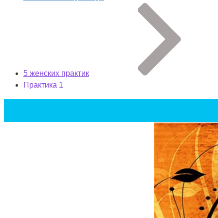
5 женских практик
Практика 1
General
Video