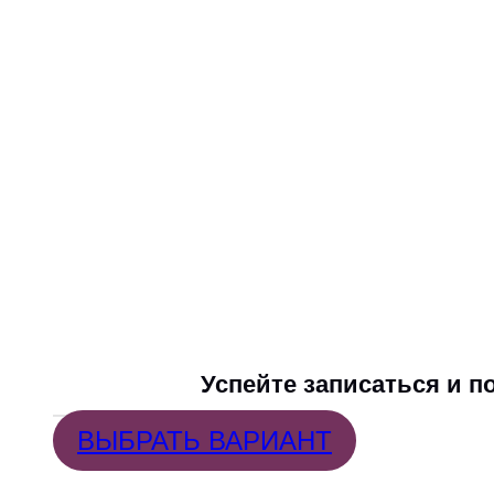
Как только у нас активируется система п
Но это вовсе не означает, что мы неизбе
Здоровая п
Успейте записаться и п
ВЫБРАТЬ ВАРИАНТ