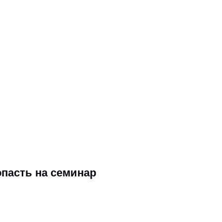
ривязанности, автоматически включается систем
жно станем зависимыми или слабыми. Совсем на
ривязанность делает
сильнее!
опасть на семинар