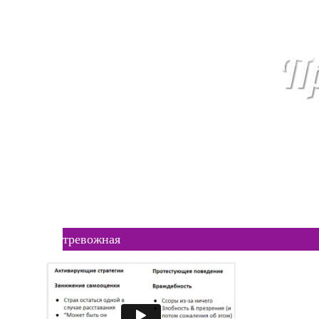
П
Кур
ловушка
здоровая
Вопросы
тревожная