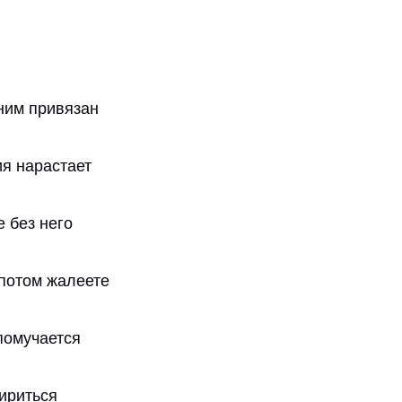
 ним привязан
ия нарастает
е без него
 потом жалеете
помучается
мириться