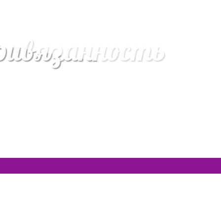
ривязанность
с семинаров в записи