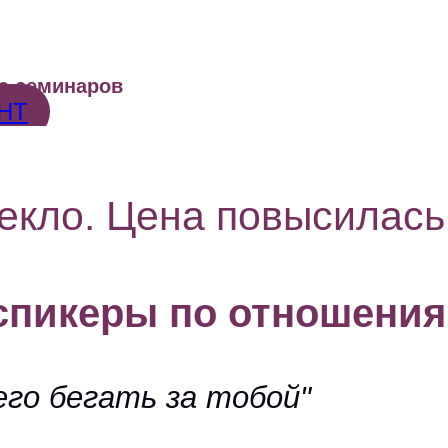
са семинаров
НТ
екло. Цена повысилась
 спикеры по отношени
его бегать за тобой"