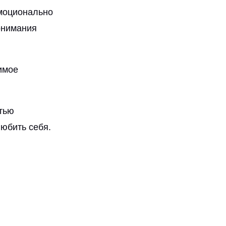
эмоционально
понимания
имое
стью
любить себя.