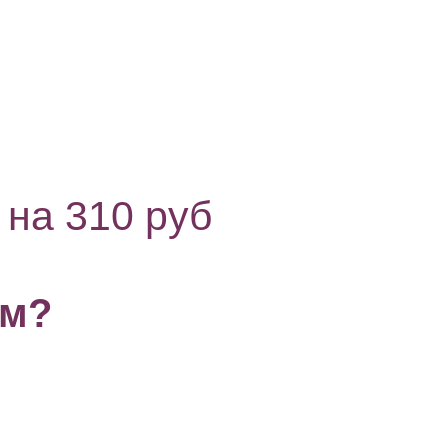
 на 310 руб
ям?