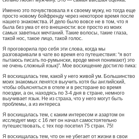
Именно это почувствовала я к своему мужу, но тогда еще
просто новому бойфренду через некоторое время после
нашего знакомства. И дело было вовсе не в том, что я
была без ума от его внешности: все просто из моих
самых заветных мечтаний. Такие волосы, такие глаза,
такой нос, такое лицо, такой голос.
Я проговорила про себя эти слова, когда мы
разговаривали в чате во время его путешествия: “я вот
пытаюсь писать по-румынски, вроде меня понимают) это
не очень сложный язык)”. Мое восхищение достигло пика:
Я восхищалась тем, какой у него живой ум. Большинство
моих знакомых ленятся выучить хотя бы английский,
чтобы объясняться в отеле и в ресторане во время
поездки, а он, находясь по 3-4 дня в стране, немного
выучивает язык. Не из страха, что у него могут быть
проблемы, а из интереса
Я восхищалась тем, с каким интересом и азартом он
исследует мир: с 16 лет он начал самостоятельно
путешествовать, с тех пор посетил 75 стран. 75!
Я восхищалась тем, что он не убегает от жизни в свои