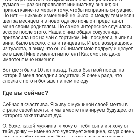
думала — раз он проявляет инициативу, значит, он
принял какие-то меры к тому, чтобы исправить ситуацию.
Но нет — никаких изменений не было, а между тем месяц
шел за месяцем и в новогоднюю ночь он представил
меня своим родителям. Но самое интересное случилось
вскоре после этого. Наша с ним общая сокурсница
пригласила нас на чай с тортиком. Мы посидели, выпили
вина, было весело, стали танцевать. И вот, возвращаясь
из туалета, я вижу, что он обнимает мою подругу и целует
ее в шею! Мне изменил импотент! Как смог, но даже
импотент мне изменял!
Вот где я была 10 лет назад. Таков был мой поезд, на
который меня посадили родители. Я очень рада, что
слезла с него и больше на нем не еду
Где вы сейчас?
Сейчас я счастлива. Я живу с мужчиной своей мечты в
стране своей мечты, и мы вместе планируем будущее, от
которого захватывает дух.
О, боже, какой мужчина, я хочу от тебя сына и я хочу от
тебя дочку — именно это чувствует женщина, когда очень
сильно любит мужчину. Это — самая высшая оценка.