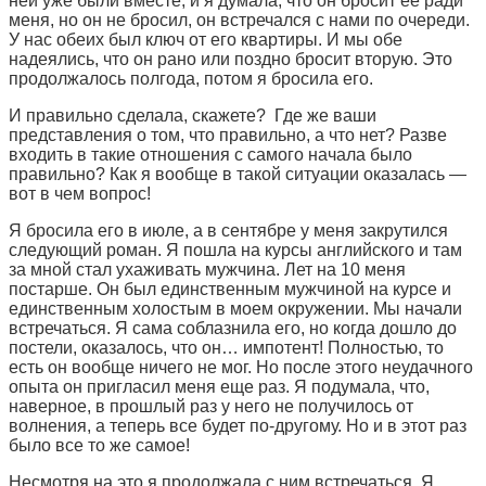
ней уже были вместе, и я думала, что он бросит ее ради
меня, но он не бросил, он встречался с нами по очереди.
У нас обеих был ключ от его квартиры. И мы обе
надеялись, что он рано или поздно бросит вторую. Это
продолжалось полгода, потом я бросила его.
И правильно сделала, скажете? Где же ваши
представления о том, что правильно, а что нет? Разве
входить в такие отношения с самого начала было
правильно? Как я вообще в такой ситуации оказалась —
вот в чем вопрос!
Я бросила его в июле, а в сентябре у меня закрутился
следующий роман. Я пошла на курсы английского и там
за мной стал ухаживать мужчина. Лет на 10 меня
постарше. Он был единственным мужчиной на курсе и
единственным холостым в моем окружении. Мы начали
встречаться. Я сама соблазнила его, но когда дошло до
постели, оказалось, что он… импотент! Полностью, то
есть он вообще ничего не мог. Но после этого неудачного
опыта он пригласил меня еще раз. Я подумала, что,
наверное, в прошлый раз у него не получилось от
волнения, а теперь все будет по-другому. Но и в этот раз
было все то же самое!
Несмотря на это я продолжала с ним встречаться. Я