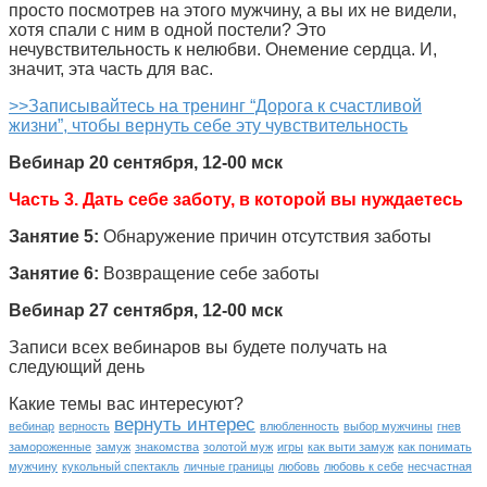
просто посмотрев на этого мужчину, а вы их не видели,
хотя спали с ним в одной постели? Это
нечувствительность к нелюбви. Онемение сердца. И,
значит, эта часть для вас.
>>Записывайтесь на тренинг “Дорога к счастливой
жизни”, чтобы вернуть себе эту чувствительность
Вебинар 20 сентября, 12-00 мск
Часть 3. Дать себе заботу, в которой вы нуждаетесь
Занятие 5:
Обнаружение причин отсутствия заботы
Занятие 6:
Возвращение себе заботы
Вебинар 27 сентября, 12-00 мск
Записи всех вебинаров вы будете получать на
следующий день
Какие темы вас интересуют?
вернуть интерес
вебинар
верность
влюбленность
выбор мужчины
гнев
замороженные
замуж
знакомства
золотой муж
игры
как выти замуж
как понимать
мужчину
кукольный спектакль
личные границы
любовь
любовь к себе
несчастная