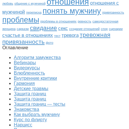
отношения
отношения с
любовь
общение с мужчиной
понять мужчину
мужчиной
переписка
привязанность
проблемы
проблемы в отношениях
ревность
самодостаточная
свидание
секс
женщина
сарказм
создание отношений
спор
сценарии
тревожная
счастье в отношениях
тревога
тест
привязанность
фото
Оглавление
Алгоритм замужества
Вебинары
Видеокурсы
Влюбленность
Внутренние критики
Гармония
Детские травмы
Защита границ
Защита границ
Защита границ — тесты
Знакомства
Как выбрать мужчину
Курс по флирту
Нарцисс