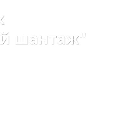
к
й шантаж"