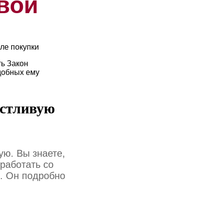
ивой
ле покупки
ь Закон
добных ему
астливую
ую. Вы знаете,
 работать со
. Он подробно