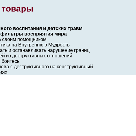
 товары
чного воспитания и детских травм
и фильтры восприятия мира
ка своим помощником
ритика на Внутреннюю Мудрость
чать и останавливать нарушение границ
ей из деструктивных отношений
 боитесь
гнева с деструктивного на конструктивный
иях