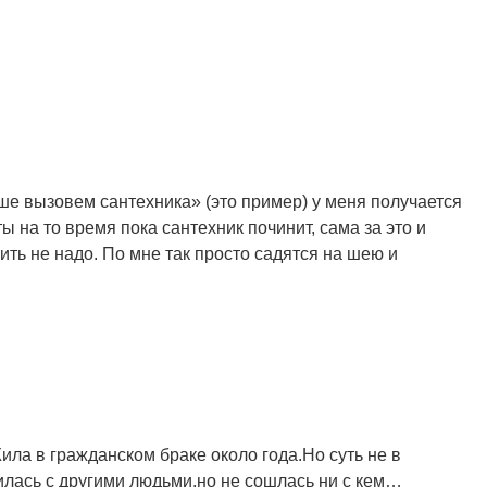
учше вызовем сантехника» (это пример) у меня получается
ы на то время пока сантехник починит, сама за это и
тить не надо. По мне так просто садятся на шею и
а в гражданском браке около года.Но суть не в
илась с другими людьми,но не сошлась ни с кем…