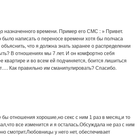
 до назначенного времени. Пример его СМС : » Привет.
жно было написать о переносе времени хотя бы полчаса
объяснить, что я должна знать заранее о распределении
 быть? В отношениях мы 7 лет. И он комфортно себя
е квартире и во всем ей подчиняется, боится лишиться
ает…. Как правильно им сманипулировать? Спасибо.
е бы отношения хорошие,но секс с ним 1 раз в месяц,и то
зал,что все изменится и я осталась.Обсуждала не раз с ним
орно смотрит.Любовницы у него нет, обеспечивает