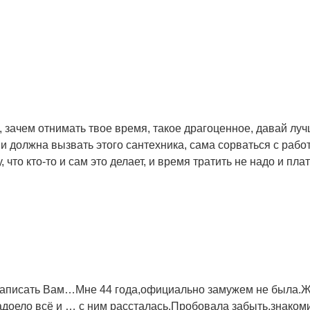
ой, зачем отнимать твое время, такое драгоценное, давай л
 и должна вызвать этого сантехника, сама сорваться с работ
 что кто-то и сам это делает, и время тратить не надо и пла
писать Вам…Мне 44 года,официально замужем не была.Жил
адоело всё и … с ним рассталась.Пробовала забыть,знаком