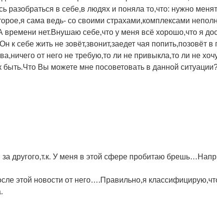
 разобраться в себе,в людях и поняла то,что: нужно менят
торое,я сама ведь- со своими страхами,комплексами неполн
А времени нет.Внушаю себе,что у меня всё хорошо,что я до
 Он к себе жить не зовёт,звонит,заедет чая попить,позовёт в
а,ничего от него не требую,то ли не привыкла,то ли не хо
к быть.Что Вы можете мне посоветовать в данной ситуации
 за другого,т.к. У меня в этой сфере пробитаю брешь…Напр
осле этой новости от него….Правильно,я классифицирую,что
.