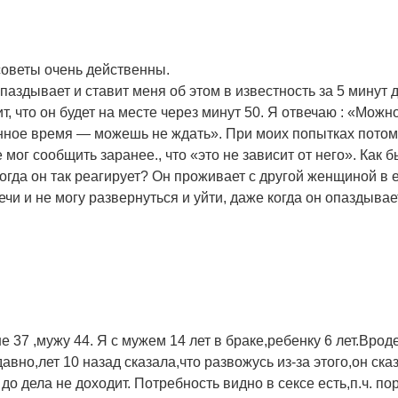
оветы очень действенны.
опаздывает и ставит меня об этом в известность за 5 минут
ит, что он будет на месте через минут 50. Я отвечаю : «Мо
енное время — можешь не ждать». При моих попытках потом 
е мог сообщить заранее., что «это не зависит от него». Как
гда он так реагирует? Он проживает с другой женщиной в е
ечи и не могу развернуться и уйти, даже когда он опаздыв
 37 ,мужу 44. Я с мужем 14 лет в браке,ребенку 6 лет.Врод
вно,лет 10 назад сказала,что развожусь из-за этого,он ска
о до дела не доходит. Потребность видно в сексе есть,п.ч. п