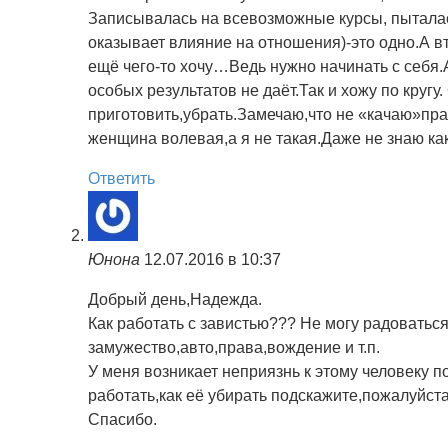
Записывалась на всевозможные курсы, пыталась
оказывает влияние на отношения)-это одно.А в
ещё чего-то хочу…Ведь нужно начинать с себя.
особых результатов не даёт.Так и хожу по кругу.
приготовить,убрать.Замечаю,что не «качаю»прав
женщина волевая,а я не такая.Даже не знаю ка
Ответить
Юнона
12.07.2016 в 10:37
Добрый день,Надежда.
Как работать с завистью??? Не могу радоваться
замужество,авто,права,вождение и т.п.
У меня возникает неприязнь к этому человеку п
работать,как её убирать подскажите,пожалуйста
Спасибо.