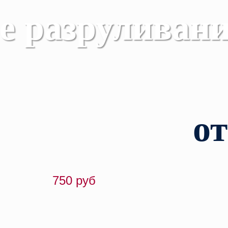
е разруливани
икт, соблюдая свои интересы и сохраняя досто
о
750 руб