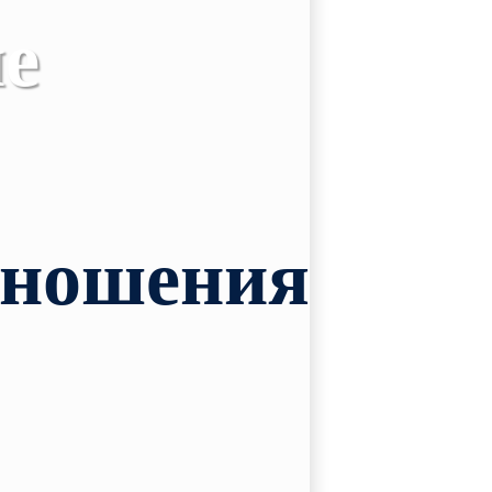
е
инство
тношения