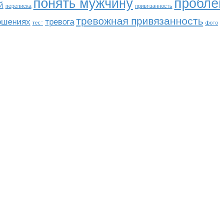
понять мужчину
пробл
й
переписка
привязанность
тревожная привязанность
ношениях
тревога
тест
фото