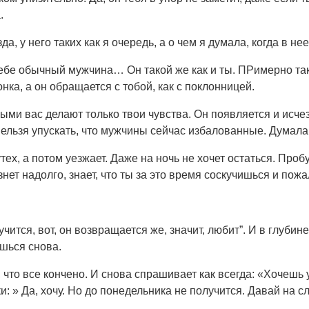
.
да, у него таких как я очередь, а о чем я думала, когда в не
ебе обычный мужчина… Он такой же как и ты. ПРимерно тако
нка, а он обращается с тобой, как с поклонницей.
ыми вас делают только твои чувства. Он появляется и исчез
нельзя упускать, что мужчины сейчас избалованные.
Думала:
тех, а потом уезжает. Даже на ночь не хочет остаться. Пр
нет надолго, знает, что ты за это время соскучишься и пожа
учится, вот, он возвращается же, значит, любит”. И в глуби
шься снова.
, что все кончено. И снова спрашивает как всегда: «Хочешь
ки: » Да, хочу. Но до понедельника не получится. Давай н