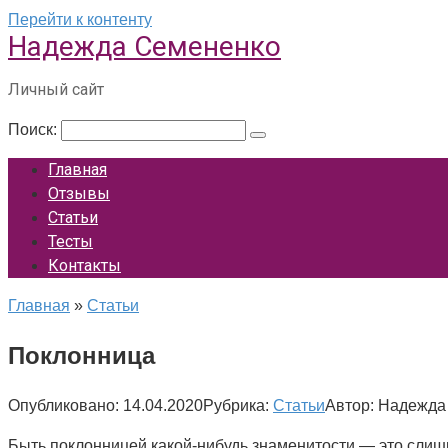
Перейти к контенту
Надежда Семененко
Личный сайт
Поиск:
Главная
Отзывы
Статьи
Тесты
Контакты
Главная
»
Статьи
Поклонница
Опубликовано:
14.04.2020
Рубрика:
Статьи
Автор:
Надежда
Быть поклонницей какой-нибудь знаменитости — это слишко