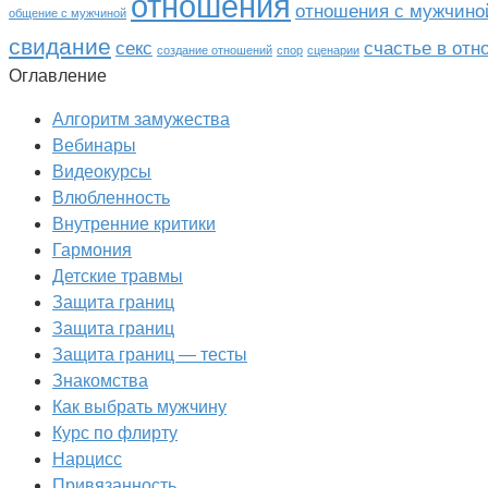
отношения
отношения с мужчино
общение с мужчиной
свидание
секс
счастье в от
создание отношений
спор
сценарии
Оглавление
Алгоритм замужества
Вебинары
Видеокурсы
Влюбленность
Внутренние критики
Гармония
Детские травмы
Защита границ
Защита границ
Защита границ — тесты
Знакомства
Как выбрать мужчину
Курс по флирту
Нарцисс
Привязанность