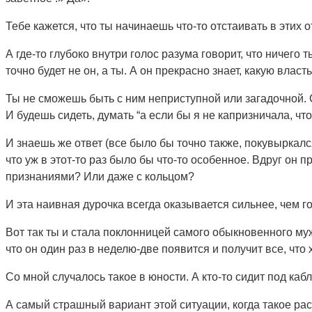
Тебе кажется, что ты начинаешь что-то отстаивать в этих 
А где-то глубоко внутри голос разума говорит, что ничего 
точно будет не он, а ты. А он прекрасно знает, какую власт
Ты не сможешь быть с ним неприступной или загадочной. Ск
И будешь сидеть, думать “а если бы я не капризничала, чт
И знаешь же ответ (все было бы точно также, покувыркался
что уж в этот-то раз было бы что-то особенное. Вдруг он
признаниями? Или даже с кольцом?
И эта наивная дурочка всегда оказывается сильнее, чем го
Вот так ты и стала поклонницей самого обыкновенного мужи
что он один раз в неделю-две появится и получит все, что х
Со мной случалось такое в юности. А кто-то сидит под каб
А самый страшный вариант этой ситуации, когда такое рас