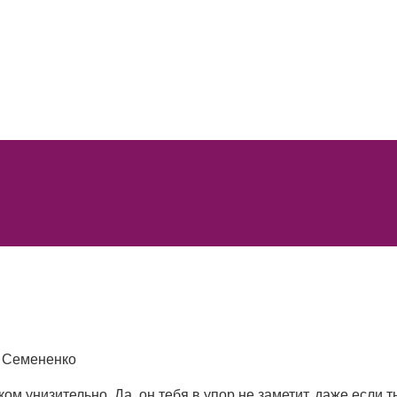
 Семененко
м унизительно. Да, он тебя в упор не заметит, даже если 