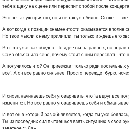
тебя в щеку на сцене или переспит с тобой после концерта
Это не так уж приятно, но и не так уж обидно. Он же — звез
А вот когда в позиции знаменитости оказывается вполне с
Но твои мысли к нему прилипли, ты только и ждешь его зво
Вот это ужас как обидно. По идее вы на равных, но неравн
Сама объяснила себе, почему стоит с ним переспать, что 
А получилось что? Он приезжает только ради постельных у
все”. А он все равно сильнее. Просто переждет бурю, исчез
И снова начинаешь себя уговаривать, что “а вдруг все пол
изменится. Но все равно уговариваешь себя и обманывае
И вот он в который раз объявляется, когда ты уже боялась
Ты из последних сил пытаешься взять ситуацию в свои ру
заветное :» Да».