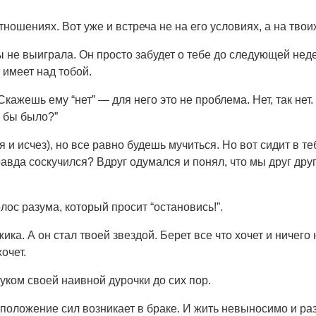
отношениях. Вот уже и встреча не на его условиях, а на тво
ты не выиграла. Он просто забудет о тебе до следующей неде
ь имеет над тобой.
ажешь ему “нет” — для него это не проблема. Нет, так нет. О
о бы было?”
 и исчез), но все равно будешь мучиться. Но вот сидит в т
 правда соскучился? Вдруг одумался и понял, что мы друг д
лос разума, который просит “остановись!”.
ка. А он стал твоей звездой. Берет все что хочет и ничего 
очет.
луком своей наивной дурочки до сих пор.
положение сил возникает в браке. И жить невыносимо и раз