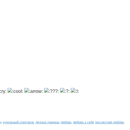
ну
кукольный спектакль
личные границы
любовь
любовь к себе
несчастная любовь