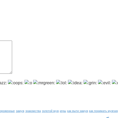
ороженные
замуж
знакомства
золотой муж
игры
как выти замуж
как понимать мужчи