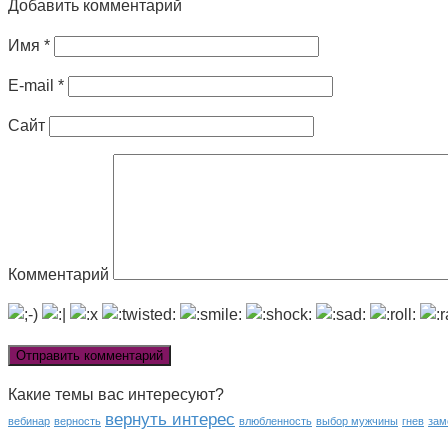
Добавить комментарий
Имя
*
E-mail
*
Сайт
Комментарий
Какие темы вас интересуют?
вернуть интерес
вебинар
верность
влюбленность
выбор мужчины
гнев
зам