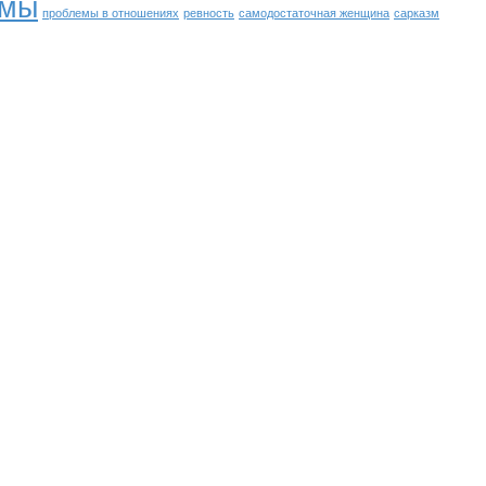
емы
проблемы в отношениях
ревность
самодостаточная женщина
сарказм