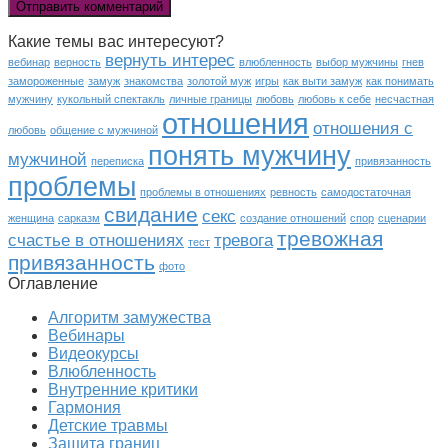
Какие темы вас интересуют?
вернуть интерес
вебинар
верность
влюбленность
выбор мужчины
гнев
замороженные
замуж
знакомства
золотой муж
игры
как выти замуж
как понимать
мужчину
кукольный спектакль
личные границы
любовь
любовь к себе
несчастная
отношения
отношения с
любовь
общение с мужчиной
понять мужчину
мужчиной
переписка
привязанность
проблемы
проблемы в отношениях
ревность
самодостаточная
свидание
секс
женщина
сарказм
создание отношений
спор
сценарии
тревожная
счастье в отношениях
тревога
тест
привязанность
фото
Оглавление
Алгоритм замужества
Вебинары
Видеокурсы
Влюбленность
Внутренние критики
Гармония
Детские травмы
Защита границ