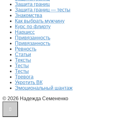
Защита границ
Защита границ — тесты
Знакомства
Как выбрать мужчину
Курс по флирту
Нарцисс
Привязанность
Привязанность
Ревность
Статьи
Тексты
Тесты
Тесты
Тревога
Укротить ВК
Эмоциональный шантаж
© 2026 Надежда Семененко