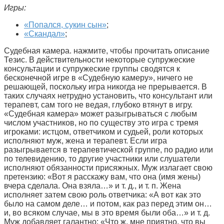
Игры:
«Попался, сукин сын»
;
«Скандал»
;
Судебная камера. нажмите, чтобы прочитать описание
Тезис. В действительности некоторые супружеские
консультации и супружеские группы сводятся к
бесконечной игре в «Судебную камеру», ничего не
решающей, поскольку игра никогда не прерывается. В
таких случаях нетрудно установить, что консультант или
терапевт, сам того не ведая, глубоко втянут в игру.
«Судебная камера» может разыгрываться с любым
числом участников, но по существу это игра с тремя
игроками: истцом, ответчиком и судьей, роли которых
исполняют муж, жена и терапевт. Если игра
разыгрывается в терапевтической группе, по радио или
по телевидению, то другие участники или слушатели
исполняют обязанности присяжных. Муж излагает свою
претензию: «Вот я расскажу вам, что она (имя жены)
вчера сделала. Она взяла…» и т. д., и т. п. Жена
исполняет затем свою роль ответчика: «А вот как это
было на самом деле… и потом, как раз перед этим он…
и, во всяком случае, мы в это время были оба…» и т. д.
Муж добавляет галантно: «Что ж, мне приятно, что вы