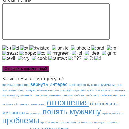
Комментарий
Какие темы вас интересуют?
вернуть интерес
вебинар
верность
влюбленность
выбор мужчины
гнев
замороженные
замуж
знакомства
золотой муж
игры
как выти замуж
как понимать
мужчину
кукольный спектакль
личные границы
любовь
любовь к себе
несчастная
отношения
отношения с
любовь
общение с мужчиной
понять мужчину
мужчиной
переписка
привязанность
проблемы
проблемы в отношениях
ревность
самодостаточная
свидание