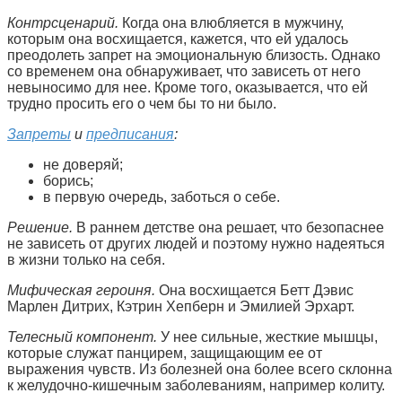
Контрсценарий.
Когда она влюбляется в мужчину,
которым она восхищается, кажется, что ей удалось
преодолеть запрет на эмоциональную близость. Однако
со временем она обнаруживает, что зависеть от него
невыносимо для нее. Кроме того, оказывается, что ей
трудно просить его о чем бы то ни было.
Запреты
и
предписания
:
не доверяй;
борись;
в первую очередь, заботься о себе.
Решение.
В раннем детстве она решает, что безопаснее
не зависеть от других людей и поэтому нужно надеяться
в жизни только на себя.
Мифическая героиня.
Она восхищается Бетт Дэвис
Марлен Дитрих, Кэтрин Хепберн и Эмилией Эрхарт.
Телесный компонент.
У нее сильные, жесткие мышцы,
которые служат панцирем, защищающим ее от
выражения чувств. Из болезней она более всего склонна
к желудочно-кишечным заболеваниям, например колиту.