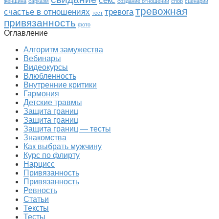
секс
женщина
сарказм
создание отношений
спор
сценарии
тревожная
счастье в отношениях
тревога
тест
привязанность
фото
Оглавление
Алгоритм замужества
Вебинары
Видеокурсы
Влюбленность
Внутренние критики
Гармония
Детские травмы
Защита границ
Защита границ
Защита границ — тесты
Знакомства
Как выбрать мужчину
Курс по флирту
Нарцисс
Привязанность
Привязанность
Ревность
Статьи
Тексты
Тесты