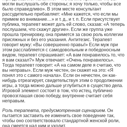
могли выслушать обе стороны; я хочу только, чтобы все
было справедливо». В этом месте консультант
рассудительно прибавляет: «Мне кажется, что если мы
примем во внимание…» и т. д., и т. п. Если присутствует
публика, терапевт может дать ей слово, сказав: «А теперь
послушаем, что скажут другие». Если же группа уже
прошла тренировку, она примется за свою роль коллегии
присяжных и без его указания. Антитезис. Терапевт
говорит мужу: «Вы совершенно правы!» Если муж при
этом расслабляется с самодовольным и победоносным
видом, терапевт спрашивает: «А вам понравилось то, что
я вам сказал?» Муж отвечает: «Очень понравилось».
Тогда терапевт говорит: «А на самом деле я считаю, что
вы неправы». Если муж честен, он скажет на это: «Я
понял это с самого начала». Если он нечестен, он как-
нибудь отреагирует, свидетельствуя этим о продолжении
игры, а тогда можно дальше углубиться в существо дела.
Игровой элемент состоит в том, что истец, публично
провозглашая свою победу, внутренне считает себя
неправым.
Роль терапевта, предусмотренная сценарием.
Он
пытается заставить ее изменить свое поведение так,
чтобы оно соответствовало стандартной женской роли,
она смеется над ним и уходит.