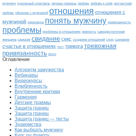
мужчину
кукольный спектакль
личные границы
любовь
любовь к себе
несчастная
отношения
отношения с
любовь
общение с мужчиной
понять мужчину
мужчиной
переписка
привязанность
проблемы
проблемы в отношениях
ревность
самодостаточная
свидание
секс
женщина
сарказм
создание отношений
спор
сценарии
тревожная
счастье в отношениях
тревога
тест
привязанность
фото
Оглавление
Алгоритм замужества
Вебинары
Видеокурсы
Влюбленность
Внутренние критики
Гармония
Детские травмы
Защита границ
Защита границ
Защита границ — тесты
Знакомства
Как выбрать мужчину
Курс по флирту