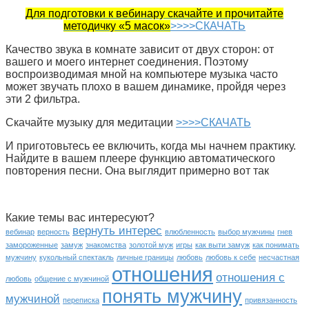
Для подготовки к вебинару скачайте и прочитайте
методичку «5 масок»
>>>>СКАЧАТЬ
Качество звука в комнате зависит от двух сторон: от
вашего и моего интернет соединения. Поэтому
воспроизводимая мной на компьютере музыка часто
может звучать плохо в вашем динамике, пройдя через
эти 2 фильтра.
Скачайте музыку для медитации
>>>>СКАЧАТЬ
И приготовьтесь ее включить, когда мы начнем практику.
Найдите в вашем плеере функцию автоматического
повторения песни. Она выглядит примерно вот так
Какие темы вас интересуют?
вернуть интерес
вебинар
верность
влюбленность
выбор мужчины
гнев
замороженные
замуж
знакомства
золотой муж
игры
как выти замуж
как понимать
мужчину
кукольный спектакль
личные границы
любовь
любовь к себе
несчастная
отношения
отношения с
любовь
общение с мужчиной
понять мужчину
мужчиной
переписка
привязанность