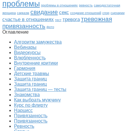
проблемы
проблемы в отношениях
ревность
самодостаточная
свидание
секс
женщина
сарказм
создание отношений
спор
сценарии
тревожная
счастье в отношениях
тревога
тест
привязанность
фото
Оглавление
Алгоритм замужества
Вебинары
Видеокурсы
Влюбленность
Внутренние критики
Гармония
Детские травмы
Защита границ
Защита границ
Защита границ — тесты
Знакомства
Как выбрать мужчину
Курс по флирту
Нарцисс
Привязанность
Привязанность
Ревность