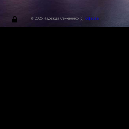
© 2026 Надежда Семененко (с).
Оферта