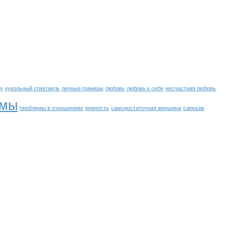
ну
кукольный спектакль
личные границы
любовь
любовь к себе
несчастная любовь
емы
проблемы в отношениях
ревность
самодостаточная женщина
сарказм