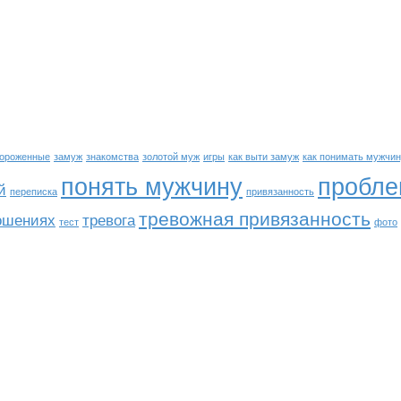
ороженные
замуж
знакомства
золотой муж
игры
как выти замуж
как понимать мужчи
понять мужчину
пробл
й
переписка
привязанность
тревожная привязанность
ношениях
тревога
тест
фото