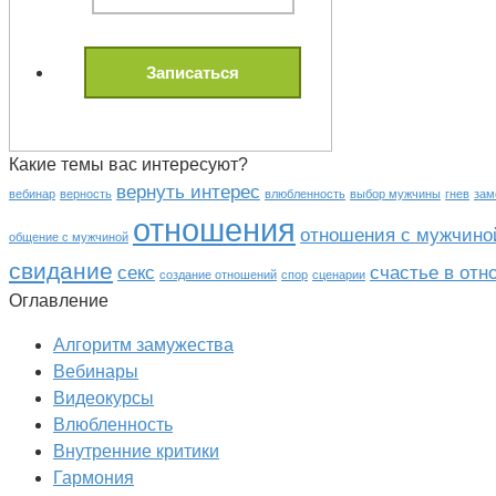
Какие темы вас интересуют?
вернуть интерес
вебинар
верность
влюбленность
выбор мужчины
гнев
зам
отношения
отношения с мужчино
общение с мужчиной
свидание
секс
счастье в от
создание отношений
спор
сценарии
Оглавление
Алгоритм замужества
Вебинары
Видеокурсы
Влюбленность
Внутренние критики
Гармония