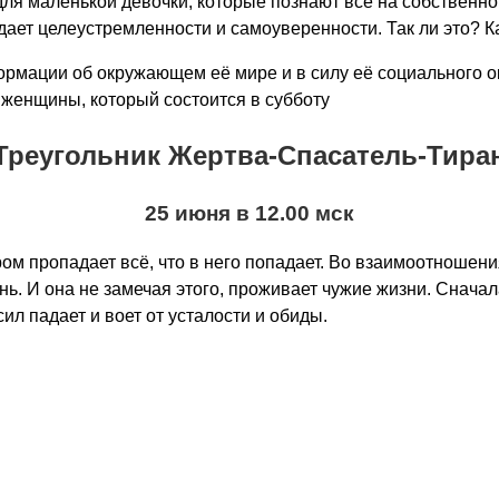
я маленькой девочки, которые познают все на собственном
дает целеустремленности и самоуверенности. Так ли это? К
ормации об окружающем её мире и в силу её социального ок
 женщины, который состоится в субботу
Треугольник Жертва-Спасатель-Тира
25 июня в 12.00 мск
ом пропадает всё, что в него попадает. Во взаимоотношен
. И она не замечая этого, проживает чужие жизни. Сначала 
сил падает и воет от усталости и обиды.