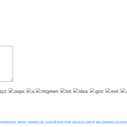
ороженные
замуж
знакомства
золотой муж
игры
как выти замуж
как понимать мужчи