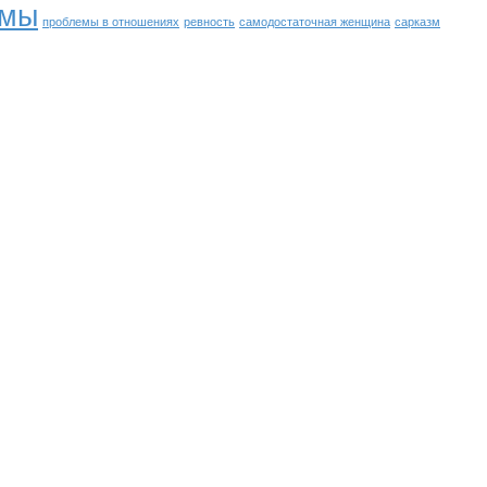
емы
проблемы в отношениях
ревность
самодостаточная женщина
сарказм