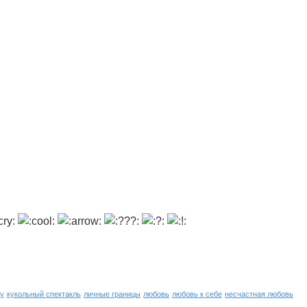
ну
кукольный спектакль
личные границы
любовь
любовь к себе
несчастная любовь