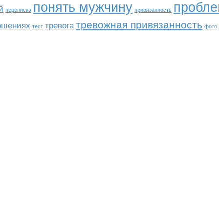
понять мужчину
пробл
й
переписка
привязанность
тревожная привязанность
ношениях
тревога
тест
фото