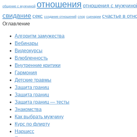
отношения
отношения с мужчино
общение с мужчиной
свидание
секс
счастье в от
создание отношений
спор
сценарии
Оглавление
Алгоритм замужества
Вебинары
Видеокурсы
Влюбленность
Внутренние критики
Гармония
Детские травмы
Защита границ
Защита границ
Защита границ — тесты
Знакомства
Как выбрать мужчину
Курс по флирту
Нарцисс