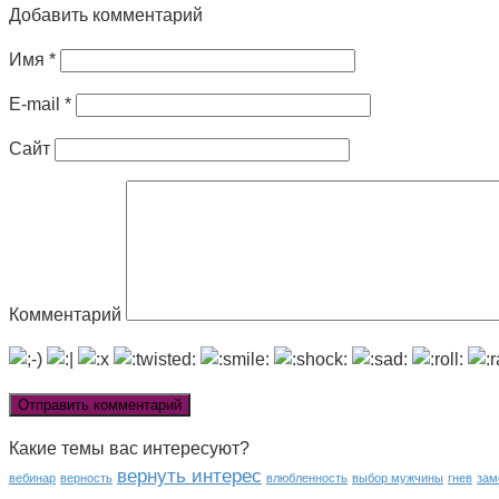
Добавить комментарий
Имя
*
E-mail
*
Сайт
Комментарий
Какие темы вас интересуют?
вернуть интерес
вебинар
верность
влюбленность
выбор мужчины
гнев
зам