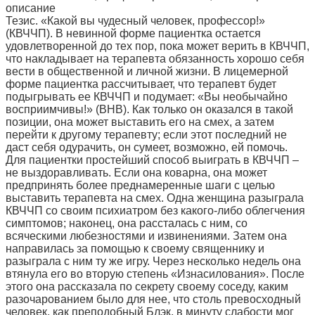
описание
Тезис. «Какой вы чудесный человек, профессор!»
(КВЧЧП). В невинной форме пациентка остается
удовлетворенной до тех пор, пока может верить в КВЧЧП,
что накладывает на терапевта обязанность хорошо себя
вести в общественной и личной жизни. В лицемерной
форме пациентка рассчитывает, что терапевт будет
подыгрывать ее КВЧЧП и подумает: «Вы необычайно
восприимчивы!» (ВНВ). Как только он оказался в такой
позиции, она может выставить его на смех, а затем
перейти к другому терапевту; если этот последний не
даст себя одурачить, он сумеет, возможно, ей помочь.
Для пациентки простейший способ выиграть в КВЧЧП –
не выздоравливать. Если она коварна, она может
предпринять более преднамеренные шаги с целью
выставить терапевта на смех. Одна женщина разыграла
КВЧЧП со своим психиатром без какого-либо облегчения
симптомов; наконец, она рассталась с ним, со
всяческими любезностями и извинениями. Затем она
направилась за помощью к своему священнику и
разыграла с ним ту же игру. Через несколько недель она
втянула его во вторую степень «Изнасилования». После
этого она рассказала по секрету своему соседу, каким
разочарованием было для нее, что столь превосходный
человек, как преподобный Блэк, в минуту слабости мог