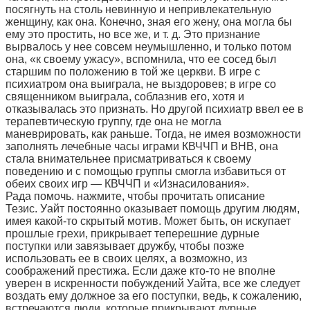
посягнуть на столь невинную и непривлекательную
женщину, как она. Конечно, зная его жену, она могла бы
ему это простить, но все же, и т. д. Это признание
вырвалось у нее совсем неумышленно, и только потом
она, «к своему ужасу», вспомнила, что ее сосед был
старшим по положению в той же церкви. В игре с
психиатром она выиграла, не выздоровев; в игре со
священником выиграла, соблазнив его, хотя и
отказывалась это признать. Но другой психиатр ввел ее в
терапевтическую группу, где она не могла
маневрировать, как раньше. Тогда, не имея возможности
заполнять лечебные часы играми КВЧЧП и ВНВ, она
стала внимательнее присматриваться к своему
поведению и с помощью группы смогла избавиться от
обеих своих игр — КВЧЧП и «Изнасилования».
Рада помочь. нажмите, чтобы прочитать описание
Тезис. Уайт постоянно оказывает помощь другим людям,
имея какой-то скрытый мотив. Может быть, он искупает
прошлые грехи, прикрывает теперешние дурные
поступки или завязывает дружбу, чтобы позже
использовать ее в своих целях, а возможно, из
соображений престижа. Если даже кто-то не вполне
уверен в искренности побуждений Уайта, все же следует
воздать ему должное за его поступки, ведь, к сожалению,
встречаются люди, которые прикрывают дурные