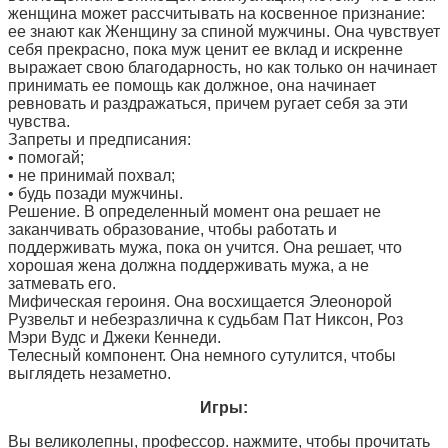
женщина может рассчитывать на косвенное признание:
ее знают как Женщину за спиной мужчины. Она чувствует
себя прекрасно, пока муж ценит ее вклад и искренне
выражает свою благодарность, но как только он начинает
принимать ее помощь как должное, она начинает
ревновать и раздражаться, причем ругает себя за эти
чувства.
Запреты и предписания:
• помогай;
• не принимай похвал;
• будь позади мужчины.
Решение. В определенный момент она решает не
заканчивать образование, чтобы работать и
поддерживать мужа, пока он учится. Она решает, что
хорошая жена должна поддерживать мужа, а не
затмевать его.
Мифическая героиня. Она восхищается Элеонорой
Рузвельт и небезразлична к судьбам Пат Никсон, Роз
Мэри Вудс и Джеки Кеннеди.
Телесный компонент. Она немного сутулится, чтобы
выглядеть незаметно.
Игры:
Вы великолепны, профессор. нажмите, чтобы прочитать