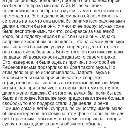
и целый ряд ему подобных, пролило свет на некоторые
особенности брака миссис Уайт. Из всех своих
поклонников она выбрала в мужья самого деспотичного
претендента. Это в дальнейшем дало ей возможность
сетовать на то, что она могла бы заниматься различными
делами, «если бы не он». У многих ее подруг мужья тоже
были деспотичными, так что, собираясь за чашечкой
кофе, они подолгу играли в «Если бы не он». Однако
вопреки ее жалобам выяснилось, что на самом деле муж
оказывал ей большую услугу, запрещая делать то, чего
она сама очень боялась. Более того, он фактически даже
не давал ей возможности догадаться о своем страхе.
Это, наверное, и была одна из причин, по которой ее
Ребенок весьма прозорливо выбрал такого мужа. Hо
этим дело еще не исчерпывалось. Запреты мужа и
жалобы жены были причиной частых ссор, что
отрицательно сказывалось на их интимной жизни. Муж
испытывал при этом чувство вины, поэтому постоянно
дарил жене подарки. Он этого не делал бы, если бы все
было в порядке. Когда же муж предоставил жене больше
свободы, то его подарки стали и дешевле, и реже.
Помимо дома и детей, супруги, по существу, имели мало
общих интересов, поэтому на этом фоне ссоры были для
них серьезным событием, во время которых разговоры
супругов выходили за рамки обычного обмена