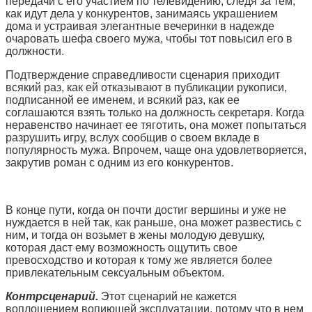
передачи с его участием по телевидению, следя за тем,
как идут дела у конкурентов, занимаясь украшением
дома и устраивая элегантные вечеринки в надежде
очаровать шефа своего мужа, чтобы тот повысил его в
должности.
Подтверждение справедливости сценария приходит
всякий раз, как ей отказывают в публикации рукописи,
подписанной ее именем, и всякий раз, как ее
соглашаются взять только на должность секретаря. Когда
неравенство начинает ее тяготить, она может попытаться
разрушить игру, вслух сообщив о своем вкладе в
популярность мужа. Впрочем, чаще она удовлетворяется,
закрутив роман с одним из его конкурентов.
В конце пути, когда он почти достиг вершины и уже не
нуждается в ней так, как раньше, она может развестись с
ним, и тогда он возьмет в жены молодую девушку,
которая даст ему возможность ощутить свое
превосходство и которая к тому же является более
привлекательным сексуальным объектом.
Контрсценарий.
Этот сценарий не кажется
воплощением вопиющей эксплуатации, потому что в нем