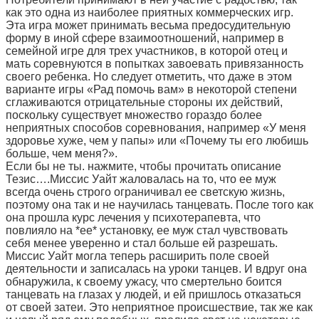
как это одна из наиболее приятных коммерческих игр.
Эта игра может принимать весьма предосудительную
форму в иной сфере взаимоотношений, например в
семейной игре для трех участников, в которой отец и
мать соревнуются в попытках завоевать привязанность
своего ребенка. Hо следует отметить, что даже в этом
варианте игры «Рад помочь вам» в некоторой степени
сглаживаются отрицательные стороны их действий,
поскольку существует множество гораздо более
неприятных способов соревнования, например «У меня
здоровье хуже, чем у папы» или «Почему ты его любишь
больше, чем меня?».
Если бы не ты. нажмите, чтобы прочитать описание
Тезис….Миссис Уайт жаловалась на то, что ее муж
всегда очень строго ограничивал ее светскую жизнь,
поэтому она так и не научилась танцевать. После того как
она прошла курс лечения у психотерапевта, что
повлияло на *ее* установку, ее муж стал чувствовать
себя менее уверенно и стал больше ей разрешать.
Миссис Уайт могла теперь расширить поле своей
деятельности и записалась на уроки танцев. И вдруг она
обнаружила, к своему ужасу, что смертельно боится
танцевать на глазах у людей, и ей пришлось отказаться
от своей затеи. Это неприятное происшествие, так же как