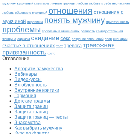
мужчину
кукольный спектакль
личные границы
любовь
любовь к себе
несчастная
отношения
отношения с
любовь
общение с мужчиной
понять мужчину
мужчиной
переписка
привязанность
проблемы
проблемы в отношениях
ревность
самодостаточная
свидание
секс
женщина
сарказм
создание отношений
спор
сценарии
тревожная
счастье в отношениях
тревога
тест
привязанность
фото
Оглавление
Алгоритм замужества
Вебинары
Видеокурсы
Влюбленность
Внутренние критики
Гармония
Детские травмы
Защита границ
Защита границ
Защита границ — тесты
Знакомства
Как выбрать мужчину
Курс по флирту