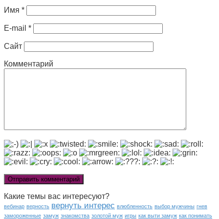
Имя
*
E-mail
*
Сайт
Комментарий
Какие темы вас интересуют?
вернуть интерес
вебинар
верность
влюбленность
выбор мужчины
гнев
замороженные
замуж
знакомства
золотой муж
игры
как выти замуж
как понимать