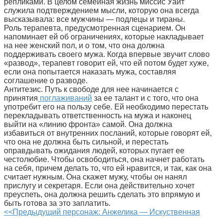
репликами. В целом семейная жизнь миссис Уайт
служила подтверждением мысли, которую она всегда
высказывала: все мужчины — подлецы и тираны.
Роль терапевта, предусмотренная сценарием. Он
напоминает ей об ограничениях, которые накладывает
на нее женский пол, и о том, что она должна
поддерживать своего мужа. Когда впервые звучит слово
«развод», терапевт говорит ей, что ей потом будет хуже,
если она попытается наказать мужа, составляя
соглашение о разводе.
Антитезис. Путь к свободе для нее начинается с
принятия
поглаживаний
за ее талант и с того, что она
употребит его на пользу себе. Ей необходимо перестать
перекладывать ответственность на мужа и наконец
выйти на «линию фронта» самой. Она должна
избавиться от внутренних посланий, которые говорят ей,
что она не должна быть сильной, и перестать
оправдывать ожидания людей, которых пугает ее
честолюбие. Чтобы освободиться, она начнет работать
на себя, причем делать то, что ей нравится, и так, как она
считает нужным. Она скажет мужу, чтобы он нанял
прислугу и секретаря. Если она действительно хочет
преуспеть, она должна решить сделать это впрямую и
быть готова за это заплатить.
<<Предыдущий персонаж: Анжелика — Искуственная