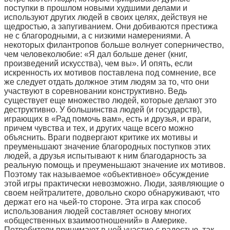
поступки в прошлом новыми худшими делами и
используют других людей в своих целях, действуя не
щедростью, а запугиванием. Они добиваются престижа
не с благородными, а с низкими намерениями. А
некоторых филантропов больше волнует соперничество,
чем человеколюбие: «Я дал больше денег (книг,
произведений искусства), чем вы». И опять, если
искренность их мотивов поставлена под сомнение, все
же следует отдать должное этим людям за то, что они
участвуют в соревновании конструктивно. Ведь
существует еще множество людей, которые делают это
деструктивно. У большинства людей (и государств),
играющих в «Рад помочь вам», есть и друзья, и враги,
причем чувства и тех, и других чаще всего можно
объяснить. Враги подвергают критике их мотивы и
преуменьшают значение благородных поступков этих
людей, а друзья испытывают к ним благодарность за
реальную помощь и преуменьшают значение их мотивов.
Поэтому так называемое «объективное» обсуждение
этой игры практически невозможно. Люди, заявляющие о
своем нейтралитете, довольно скоро обнаруживают, что
держат его на чьей-то стороне. Эта игра как способ
использования людей составляет основу многих
«общественных взаимоотношений» в Америке.
Потребители принимают в ней участие с радостью, так