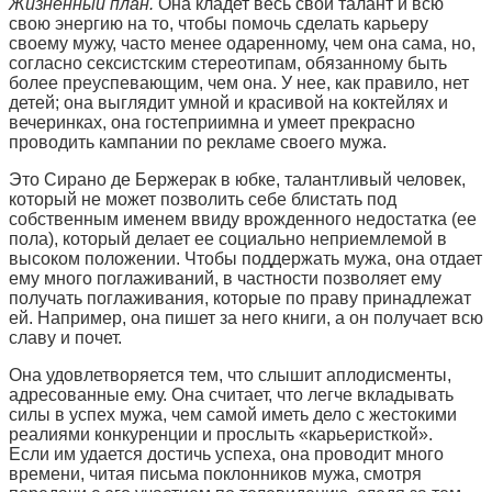
Жизненный план.
Она кладет весь свой талант и всю
свою энергию на то, чтобы помочь сделать карьеру
своему мужу, часто менее одаренному, чем она сама, но,
согласно сексистским стереотипам, обязанному быть
более преуспевающим, чем она. У нее, как правило, нет
детей; она выглядит умной и красивой на коктейлях и
вечеринках, она гостеприимна и умеет прекрасно
проводить кампании по рекламе своего мужа.
Это Сирано де Бержерак в юбке, талантливый человек,
который не может позволить себе блистать под
собственным именем ввиду врожденного недостатка (ее
пола), который делает ее социально неприемлемой в
высоком положении. Чтобы поддержать мужа, она отдает
ему много поглаживаний, в частности позволяет ему
получать поглаживания, которые по праву принадлежат
ей. Например, она пишет за него книги, а он получает всю
славу и почет.
Она удовлетворяется тем, что слышит аплодисменты,
адресованные ему. Она считает, что легче вкладывать
силы в успех мужа, чем самой иметь дело с жестокими
реалиями конкуренции и прослыть «карьеристкой».
Если им удается достичь успеха, она проводит много
времени, читая письма поклонников мужа, смотря