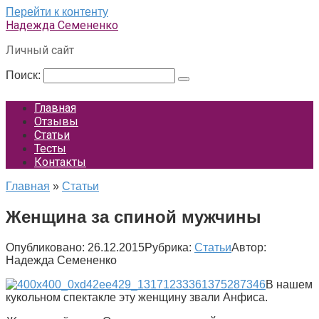
Перейти к контенту
Надежда Семененко
Личный сайт
Поиск:
Главная
Отзывы
Статьи
Тесты
Контакты
Главная
»
Статьи
Женщина за спиной мужчины
Опубликовано:
26.12.2015
Рубрика:
Статьи
Автор:
Надежда Семененко
В нашем
кукольном спектакле эту женщину звали Анфиса.