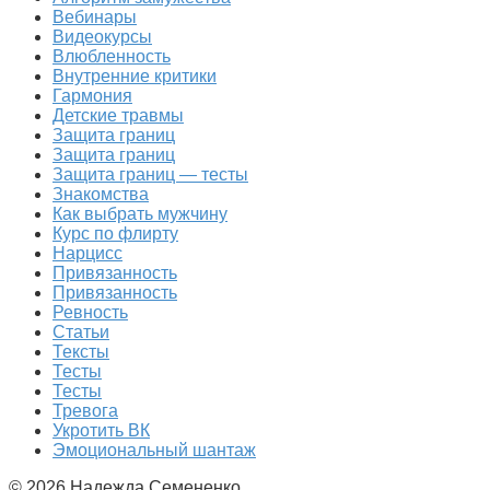
Вебинары
Видеокурсы
Влюбленность
Внутренние критики
Гармония
Детские травмы
Защита границ
Защита границ
Защита границ — тесты
Знакомства
Как выбрать мужчину
Курс по флирту
Нарцисс
Привязанность
Привязанность
Ревность
Статьи
Тексты
Тесты
Тесты
Тревога
Укротить ВК
Эмоциональный шантаж
© 2026 Надежда Семененко