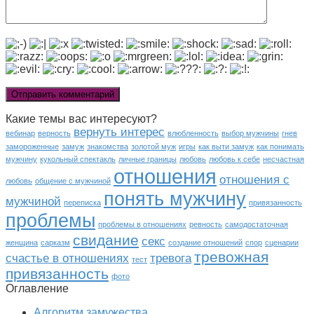
Какие темы вас интересуют?
вернуть интерес
вебинар
верность
влюбленность
выбор мужчины
гнев
замороженные
замуж
знакомства
золотой муж
игры
как выти замуж
как понимать
мужчину
кукольный спектакль
личные границы
любовь
любовь к себе
несчастная
отношения
отношения с
любовь
общение с мужчиной
понять мужчину
мужчиной
переписка
привязанность
проблемы
проблемы в отношениях
ревность
самодостаточная
свидание
секс
женщина
сарказм
создание отношений
спор
сценарии
тревожная
счастье в отношениях
тревога
тест
привязанность
фото
Оглавление
Алгоритм замужества