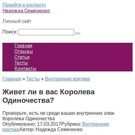
Перейти к контенту
Надежда Семененко
Личный сайт
Поиск:
Главная
Отзывы
Статьи
Тесты
Контакты
Главная
»
Тесты
»
Внутренние критики
Живет ли в вас Королева
Одиночества?
Проверьте, есть ли среди ваших внутренних злюк
Королева Одиночества
Опубликовано:
17.03.2017
Рубрика:
Внутренние
критики
Автор:
Надежда Семененко