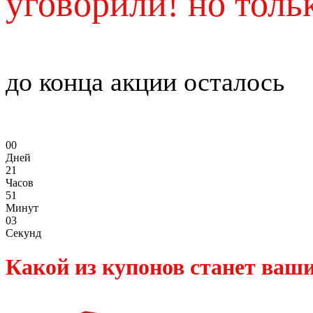
уговорили! но тольк
до конца акции осталось
0
0
Дней
2
1
Часов
5
1
Минут
0
3
Секунд
Какой из купонов станет ваш