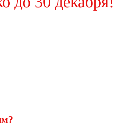
о до 30 декабря!
им?