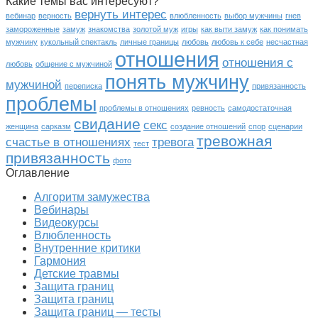
Какие темы вас интересуют?
вернуть интерес
вебинар
верность
влюбленность
выбор мужчины
гнев
замороженные
замуж
знакомства
золотой муж
игры
как выти замуж
как понимать
мужчину
кукольный спектакль
личные границы
любовь
любовь к себе
несчастная
отношения
отношения с
любовь
общение с мужчиной
понять мужчину
мужчиной
переписка
привязанность
проблемы
проблемы в отношениях
ревность
самодостаточная
свидание
секс
женщина
сарказм
создание отношений
спор
сценарии
тревожная
счастье в отношениях
тревога
тест
привязанность
фото
Оглавление
Алгоритм замужества
Вебинары
Видеокурсы
Влюбленность
Внутренние критики
Гармония
Детские травмы
Защита границ
Защита границ
Защита границ — тесты