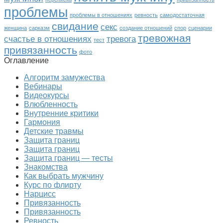
проблемы
проблемы в отношениях
ревность
самодостаточная
свидание
секс
женщина
сарказм
создание отношений
спор
сценарии
тревожная
счастье в отношениях
тревога
тест
привязанность
фото
Оглавление
Алгоритм замужества
Вебинары
Видеокурсы
Влюбленность
Внутренние критики
Гармония
Детские травмы
Защита границ
Защита границ
Защита границ — тесты
Знакомства
Как выбрать мужчину
Курс по флирту
Нарцисс
Привязанность
Привязанность
Ревность