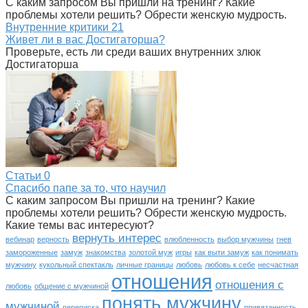
С каким запросом Вы пришли на тренинг? Какие
проблемы хотели решить? Обрести женскую мудрость.
Внутренние критики
21
Живет ли в вас Достигаторша?
Проверьте, есть ли среди ваших внутренних злюк
Достигаторша
Статьи
0
Спасибо папе за то, что научил
С каким запросом Вы пришли на тренинг? Какие
проблемы хотели решить? Обрести женскую мудрость.
Какие темы вас интересуют?
вернуть интерес
вебинар
верность
влюбленность
выбор мужчины
гнев
замороженные
замуж
знакомства
золотой муж
игры
как выти замуж
как понимать
мужчину
кукольный спектакль
личные границы
любовь
любовь к себе
несчастная
отношения
отношения с
любовь
общение с мужчиной
понять мужчину
мужчиной
переписка
привязанность