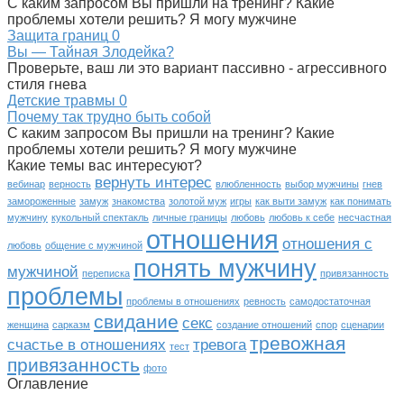
С каким запросом Вы пришли на тренинг? Какие
проблемы хотели решить? Я могу мужчине
Защита границ
0
Вы — Тайная Злодейка?
Проверьте, ваш ли это вариант пассивно - агрессивного
стиля гнева
Детские травмы
0
Почему так трудно быть собой
С каким запросом Вы пришли на тренинг? Какие
проблемы хотели решить? Я могу мужчине
Какие темы вас интересуют?
вернуть интерес
вебинар
верность
влюбленность
выбор мужчины
гнев
замороженные
замуж
знакомства
золотой муж
игры
как выти замуж
как понимать
мужчину
кукольный спектакль
личные границы
любовь
любовь к себе
несчастная
отношения
отношения с
любовь
общение с мужчиной
понять мужчину
мужчиной
переписка
привязанность
проблемы
проблемы в отношениях
ревность
самодостаточная
свидание
секс
женщина
сарказм
создание отношений
спор
сценарии
тревожная
счастье в отношениях
тревога
тест
привязанность
фото
Оглавление