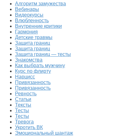
Алгоритм замужества
Вебинары
Видеокурсы
Влюбленность
Внутренние критики
Гармония
Детские травмы
Защита границ
Защита границ
Защита границ — тесты
Знакомства
Как выбрать мужчину
Курс по флирту
Нарцисс
Привязанность
Привязанность
Ревность
Статьи
Тексты
Тесты
Тесты
Тревога
Укротить ВК
Эмоциональный шантаж