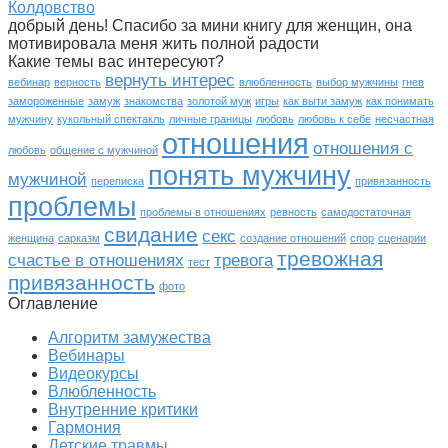
Колдовство
добрый день! Спасибо за мини книгу для женщин, она
мотивировала меня жить полной радости
Какие темы вас интересуют?
вернуть интерес
вебинар
верность
влюбленность
выбор мужчины
гнев
замороженные
замуж
знакомства
золотой муж
игры
как выти замуж
как понимать
мужчину
кукольный спектакль
личные границы
любовь
любовь к себе
несчастная
отношения
отношения с
любовь
общение с мужчиной
понять мужчину
мужчиной
переписка
привязанность
проблемы
проблемы в отношениях
ревность
самодостаточная
свидание
секс
женщина
сарказм
создание отношений
спор
сценарии
тревожная
счастье в отношениях
тревога
тест
привязанность
фото
Оглавление
Алгоритм замужества
Вебинары
Видеокурсы
Влюбленность
Внутренние критики
Гармония
Детские травмы