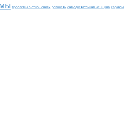
емы
проблемы в отношениях
ревность
самодостаточная женщина
сарказм