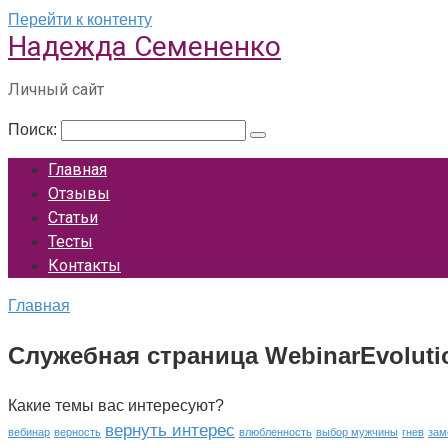
Перейти к контенту
Надежда Семененко
Личный сайт
Поиск:
Главная
Отзывы
Статьи
Тесты
Контакты
Главная
Служебная страница WebinarEvoluti
Какие темы вас интересуют?
вернуть интерес
вебинар
верность
влюбленность
выбор мужчины
гнев
зам