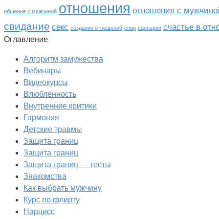
отношения
отношения с мужчино
общение с мужчиной
свидание
секс
счастье в от
создание отношений
спор
сценарии
Оглавление
Алгоритм замужества
Вебинары
Видеокурсы
Влюбленность
Внутренние критики
Гармония
Детские травмы
Защита границ
Защита границ
Защита границ — тесты
Знакомства
Как выбрать мужчину
Курс по флирту
Нарцисс