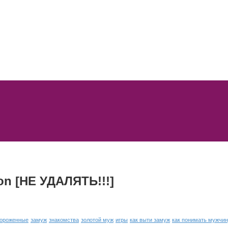
on [НЕ УДАЛЯТЬ!!!]
ороженные
замуж
знакомства
золотой муж
игры
как выти замуж
как понимать мужчи