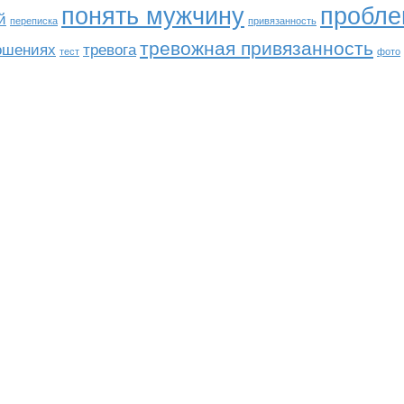
понять мужчину
пробл
й
переписка
привязанность
тревожная привязанность
ношениях
тревога
тест
фото