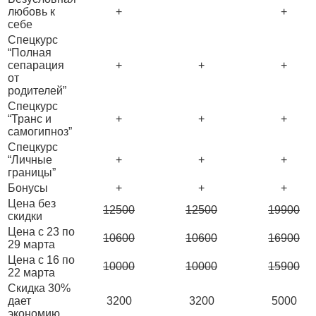
любовь к
+
+
себе
Спецкурс
“Полная
сепарация
+
+
+
от
родителей”
Спецкурс
“Транс и
+
+
+
самогипноз”
Спецкурс
“Личные
+
+
+
границы”
Бонусы
+
+
+
Цена без
12500
12500
19900
скидки
Цена с 23 по
10600
10600
16900
29 марта
Цена с 16 по
10000
10000
15900
22 марта
Скидка 30%
дает
3200
3200
5000
экономию