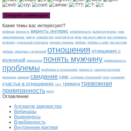
Какие темы вас интересуют?
вернуть интерес
вебинар
верность
влюбленность
выбор мужчины
гнев
замороженные
замуж
знакомства
золотой муж
игры
как выти замуж
как понимать
мужчину
кукольный спектакль
личные границы
любовь
любовь к себе
несчастная
отношения
отношения с
любовь
общение с мужчиной
понять мужчину
мужчиной
переписка
привязанность
проблемы
проблемы в отношениях
ревность
самодостаточная
свидание
секс
женщина
сарказм
создание отношений
спор
сценарии
тревожная
счастье в отношениях
тревога
тест
привязанность
фото
Оглавление
Алгоритм замужества
Вебинары
Видеокурсы
Влюбленность
Внутренние критики