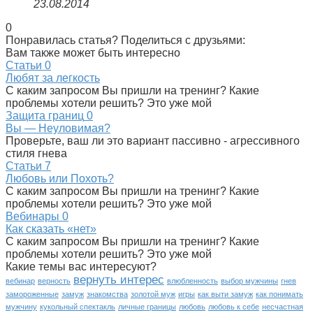
23.08.2014
0
Понравилась статья? Поделиться с друзьями:
Вам также может быть интересно
Статьи
0
Любят за легкость
С каким запросом Вы пришли на тренинг? Какие
проблемы хотели решить? Это уже мой
Защита границ
0
Вы — Неуловимая?
Проверьте, ваш ли это вариант пассивно - агрессивного
стиля гнева
Статьи
7
Любовь или Похоть?
С каким запросом Вы пришли на тренинг? Какие
проблемы хотели решить? Это уже мой
Вебинары
0
Как сказать «нет»
С каким запросом Вы пришли на тренинг? Какие
проблемы хотели решить? Это уже мой
Какие темы вас интересуют?
вернуть интерес
вебинар
верность
влюбленность
выбор мужчины
гнев
замороженные
замуж
знакомства
золотой муж
игры
как выти замуж
как понимать
мужчину
кукольный спектакль
личные границы
любовь
любовь к себе
несчастная