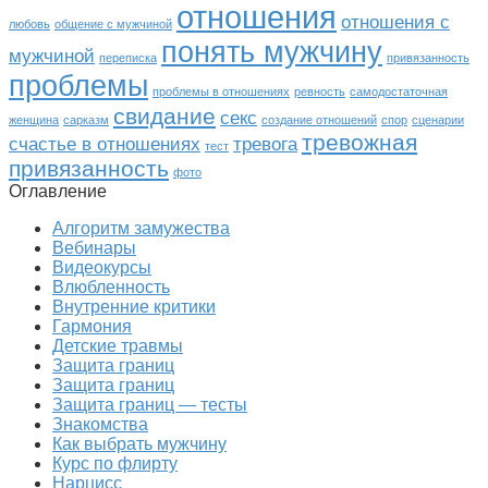
отношения
отношения с
любовь
общение с мужчиной
понять мужчину
мужчиной
переписка
привязанность
проблемы
проблемы в отношениях
ревность
самодостаточная
свидание
секс
женщина
сарказм
создание отношений
спор
сценарии
тревожная
счастье в отношениях
тревога
тест
привязанность
фото
Оглавление
Алгоритм замужества
Вебинары
Видеокурсы
Влюбленность
Внутренние критики
Гармония
Детские травмы
Защита границ
Защита границ
Защита границ — тесты
Знакомства
Как выбрать мужчину
Курс по флирту
Нарцисс