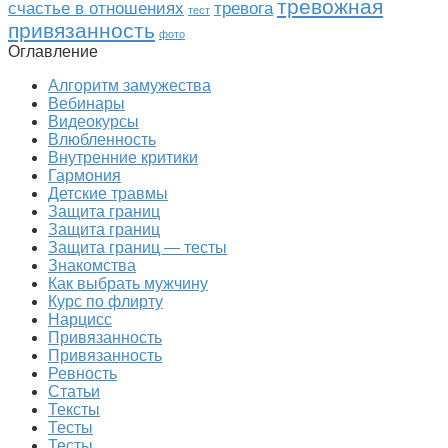
тревожная
счастье в отношениях
тревога
тест
привязанность
фото
Оглавление
Алгоритм замужества
Вебинары
Видеокурсы
Влюбленность
Внутренние критики
Гармония
Детские травмы
Защита границ
Защита границ
Защита границ — тесты
Знакомства
Как выбрать мужчину
Курс по флирту
Нарцисс
Привязанность
Привязанность
Ревность
Статьи
Тексты
Тесты
Тесты