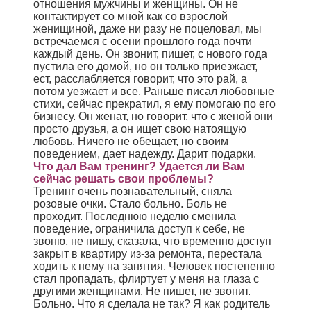
отношения мужчины и женщины. Он не
контактирует со мной как со взрослой
женищиной, даже ни разу не поцеловал, мы
встречаемся с осени прошлого года почти
каждый день. Он звонит, пишет, с нового года
пустила его домой, но он только приезжает,
ест, расслабляется говорит, что это рай, а
потом уезжает и все. Раньше писал любовные
стихи, сейчас прекратил, я ему помогаю по его
бизнесу. Он женат, но говорит, что с женой они
просто друзья, а он ищет свою натоящую
любовь. Ничего не обещает, но своим
поведением, дает надежду. Дарит подарки.
Что дал Вам тренинг? Удается ли Вам
сейчас решать свои проблемы?
Тренинг очень познавательный, сняла
розовые очки. Стало больно. Боль не
проходит. Последнюю неделю сменила
поведение, ограничила доступ к себе, не
звоню, не пишу, сказала, что временно доступ
закрыт в квартиру из-за ремонта, перестала
ходить к нему на занятия. Человек постепенно
стал пропадать, флиртует у меня на глаза с
другими женщинами. Не пишет, не звонит.
Больно. Что я сделала не так? Я как родитель