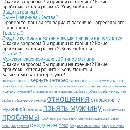
С каким запросом Вы пришли на тренинг? Какие
проблемы хотели решить? Хочу любить и
Защита границ
0
Вы — Невинная Жертва?
Проверьте, ваш ли это вариант пассивно - агрессивного
стиля гнева
Тревога
0
Люди, у которых в жизни никогда и ничего не получится
С каким запросом Вы пришли на тренинг? Какие
проблемы хотели решить? Хочу любить и
Статьи
0
Мужская классификация. 10 типов женщин
С каким запросом Вы пришли на тренинг? Какие
проблемы хотели решить? Хочу любить и
Какие темы вас интересуют?
вернуть интерес
вебинар
верность
влюбленность
выбор мужчины
гнев
замороженные
замуж
знакомства
золотой муж
игры
как выти замуж
как понимать
мужчину
кукольный спектакль
личные границы
любовь
любовь к себе
несчастная
отношения
отношения с
любовь
общение с мужчиной
понять мужчину
мужчиной
переписка
привязанность
проблемы
проблемы в отношениях
ревность
самодостаточная
свидание
секс
женщина
сарказм
создание отношений
спор
сценарии