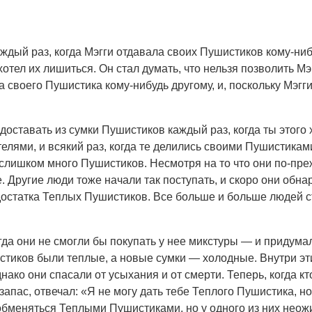
аждый раз, когда Мэгги отдавала своих Пушистиков кому-ниб
отел их лишиться. Он стал думать, что нельзя позволить Мэ
 своего Пушистика кому-нибудь другому, и, поскольку Мэгги
доставать из сумки Пушистиков каждый раз, когда ты этого 
лями, и всякий раз, когда те делились своими Пушистикам
и слишком много Пушистиков. Несмотря на то что они по-пр
е. Другие люди тоже начали так поступать, и скоро они обн
едостатка Теплых Пушистиков. Все больше и больше людей с
да они не смогли бы покупать у нее микстуры — и придумал
истиков были теплые, а новые сумки — холодные. Внутри э
днако они спасали от усыхания и от смерти. Теперь, когда к
запас, отвечал: «Я не могу дать тебе Теплого Пушистика, 
 обменяться Теплыми Пушистиками, но у одного из них неож