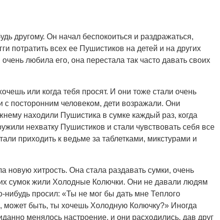
удь другому. Он начал беспокоиться и раздражаться,
гги потратить всех ее Пушистиков на детей и на других
 очень любила его, она перестала так часто давать своих
хочешь или когда тебя просят. И они тоже стали очень
и с посторонним человеком, дети возражали. Они
ежнему находили Пушистика в сумке каждый раз, когда
аружили нехватку Пушистиков и стали чувствовать себя все
тали приходить к ведьме за таблетками, микстурами и
а новую хитрость. Она стала раздавать сумки, очень
тих сумок жили Холодные Колючки. Они не давали людям
то-нибудь просил: «Ты не мог бы дать мне Теплого
но, может быть, ты хочешь Холодную Колючку?» Иногда
иданно менялось настроение, и они расходились, дав друг