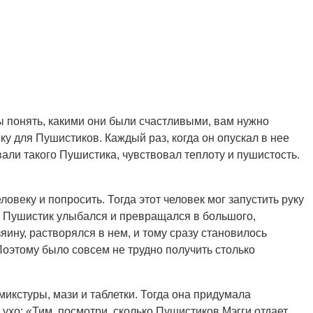
ы понять, какими они были счастливыми, вам нужно
ку для Пушистиков. Каждый раз, когда он опускал в нее
али такого Пушистика, чувствовал теплоту и пушистость.
овеку и попросить. Тогда этот человек мог запустить руку
й Пушистик улыбался и превращался в большого,
яину, растворялся в нем, и тому сразу становилось
 Поэтому было совсем не трудно получить столько
микстуры, мази и таблетки. Тогда она придумала
 ухо: «Тим, посмотри, сколько Пушистиков Мэгги отдает