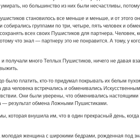
 умирать, но большинство из них были несчастливы, потом
шистиков становилось все меньше и меньше, и от этого он
ни собирались группами по три, четыре, пять человек и обм
сохранять всех своих Пушистиков для партнера. Человек, 
отому что знал — партнеру это не понравится. А тому, у ко
и получали много Теплых Пушистиков, ничего не давая вз
выжить.
адо было платить, кто-то придумал покрывать их белым пух
 два человека встречались и обменивались Искусственными
чувствии. Они были уверены, что обменивались настоящими
тва — результат обмена Ложными Пушистиками.
мы, которая внушила им, что в один прекрасный день, когда 
а молодая женщина с широкими бедрами, рожденная под зн