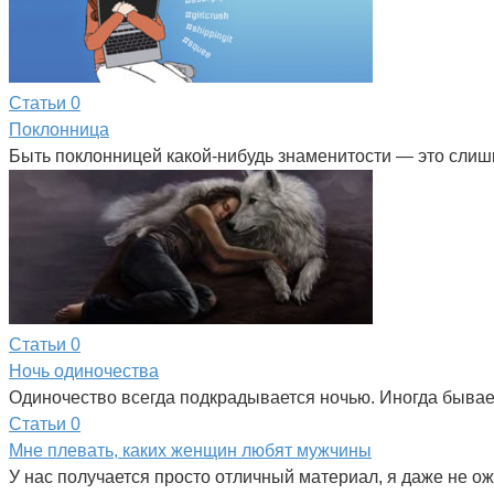
Статьи
0
Поклонница
Быть поклонницей какой-нибудь знаменитости — это слишко
Статьи
0
Ночь одиночества
Одиночество всегда подкрадывается ночью. Иногда бывает 
Статьи
0
Мне плевать, каких женщин любят мужчины
У нас получается просто отличный материал, я даже не 