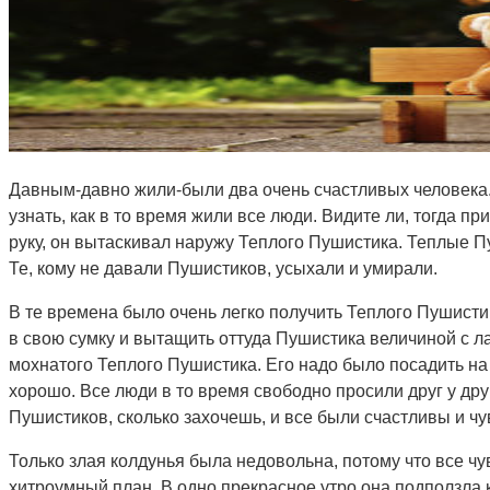
Давным-давно жили-были два очень счастливых человека. 
узнать, как в то время жили все люди. Видите ли, тогда 
руку, он вытаскивал наружу Теплого Пушистика. Теплые Пу
Те, кому не давали Пушистиков, усыхали и умирали.
В те времена было очень легко получить Теплого Пушистика
в свою сумку и вытащить оттуда Пушистика величиной с л
мохнатого Теплого Пушистика. Его надо было посадить на 
хорошо. Все люди в то время свободно просили друг у дру
Пушистиков, сколько захочешь, и все были счастливы и чу
Только злая колдунья была недовольна, потому что все чу
хитроумный план. В одно прекрасное утро она подползла к 