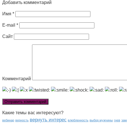
Добавить комментарий
Имя
*
E-mail
*
Сайт
Комментарий
Какие темы вас интересуют?
вернуть интерес
вебинар
верность
влюбленность
выбор мужчины
гнев
зам