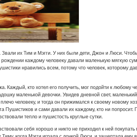
Звали их Тим и Мэгги. У них были дети, Джон и Люси. Чтоб
при рождении каждому человеку давали маленькую мягкую сум
шистики нравились всем, потому что человек, которому дав
. Каждый, кто хотел его получить, мог подойти к любому чел
адошку маленькой девочки. Увидев дневной свет, маленьки
плечо человеку, и тогда он прижимался к своему новому хоз
га Пушистиков и сами давали их каждому, кто ни попросит.
вствовали тепло и пушистость круглые сутки.
вствовали себя хорошо и никто не приходил к ней покупать 
Тиму, когда Мэгги играла с дочкой Люси, и зашептала ему в