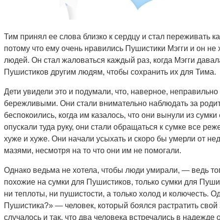
Тим принял ее слова близко к сердцу и стал переживать к
потому что ему очень нравились Пушистики Мэгги и он не х
людей. Он стал жаловаться каждый раз, когда Мэгги давала
Пушистиков другим людям, чтобы сохранить их для Тима.
Дети увидели это и подумали, что, наверное, неправильно 
бережливыми. Они стали внимательно наблюдать за родите
беспокоились, когда им казалось, что они вынули из сумк
опускали туда руку, они стали обращаться к сумке все реж
хуже и хуже. Они начали усыхать и скоро бы умерли от н
мазями, несмотря на то что они им не помогали.
Однако ведьма не хотела, чтобы люди умирали, — ведь тог
похожие на сумки для Пушистиков, только сумки для Пуш
ни теплоты, ни пушистости, а только холод и колючесть. О
Пушистика?» — человек, который боялся растратить свой 
случалось и так, что два человека встречались в надежде