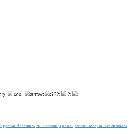
ну
кукольный спектакль
личные границы
любовь
любовь к себе
несчастная любовь