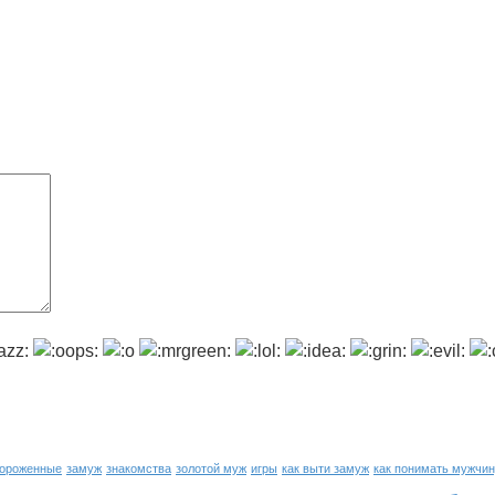
ороженные
замуж
знакомства
золотой муж
игры
как выти замуж
как понимать мужчи