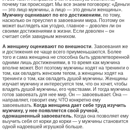
почему так происходит. Мы все знаем поговорку: «Деньги
— это лицо мужчины, а лицо — это деньги женщины».
Мужчину оценивают по его достижениям
, по тому,
насколько он преуспел в завоевании мира. Поэтому он
может выглядеть как угодно, главное – доволен ли он
своими достижениями в жизни. Если доволен – он
считает себя завидным женихом.
А женщину оценивают по внешности
. Завоевания же
и достижения ее чаще всего приуменьшаются. Более
того и сама женщина не способна быть удовлетворенной
одними лишь достижениями, в то время как мужчина
вполне может. Вот поэтому мужчины ходят на тренинги о
том, как овладеть женским телом, а женщины ходят на
тренинги о том, как овладеть душой мужчины. Женщины
изучает мужчину и интересуется тем, что он хочет, чтобы
владеть душой мужчины, его чувствами. И тогда мужчина
готов завоевать для нее мир. Он — завоевывает. Она —
направляет, говорит ему, ЧТО конкретно ему
завоевывать.
Когда женщина дает себе труд изучить
мужчину, у нее появляется свой ручной,
одомашненный завоеватель.
Когда она позволяет ему
выучить себя от корки до корки — у мужчины становится
одной надоевшей игрушкой больше.