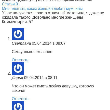
Статьи
0
Мне плевать, каких женщин любят мужчины
У нас получается просто отличный материал, я даже не
ожидала такого. Довольно многие женщины
Комментарии: 57
Светлана
05.04.2014 в 08:07
Сексуальное желание
Ответить
Дарья
05.04.2014 в 08:11
Что он может иметь любую девушку, которую
захочет
Ответить