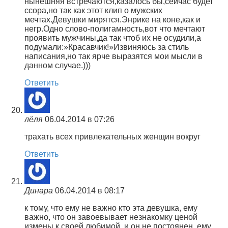
нынешняя встречаются,казалось бы,сейчас будет
ссора,но так как этот клип о мужских
мечтах.Девушки мирятся.Энрике на коне,как и
негр.Одно слово-полигамность,вот что мечтают
проявить мужчины,да так чтоб их не осудили,а
подумали:»Красавчик!»Извиняюсь за стиль
написания,но так ярче выразятся мои мысли в
данном случае.)))
Ответить
лёля
06.04.2014 в 07:26
трахать всех привлекательных женщин вокруг
Ответить
Динара
06.04.2014 в 08:17
к тому, что ему не важно кто эта девушка, ему
важно, что он завоевывает незнакомку ценой
измены к своей любимой. и он не постоянен. ему