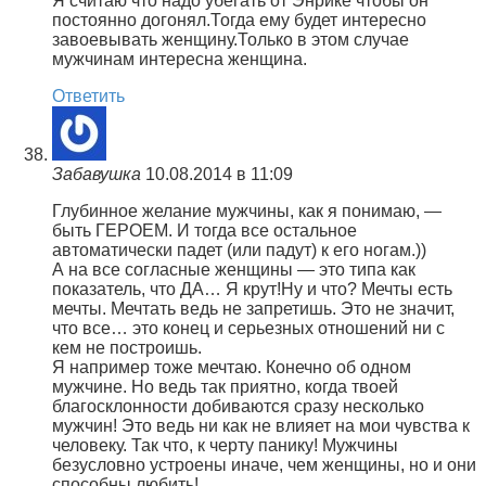
Я считаю что надо убегать от Энрике чтобы он
постоянно догонял.Тогда ему будет интересно
завоевывать женщину.Только в этом случае
мужчинам интересна женщина.
Ответить
Забавушка
10.08.2014 в 11:09
Глубинное желание мужчины, как я понимаю, —
быть ГЕРОЕМ. И тогда все остальное
автоматически падет (или падут) к его ногам.))
А на все согласные женщины — это типа как
показатель, что ДА… Я крут!Ну и что? Мечты есть
мечты. Мечтать ведь не запретишь. Это не значит,
что все… это конец и серьезных отношений ни с
кем не построишь.
Я например тоже мечтаю. Конечно об одном
мужчине. Но ведь так приятно, когда твоей
благосклонности добиваются сразу несколько
мужчин! Это ведь ни как не влияет на мои чувства к
человеку. Так что, к черту панику! Мужчины
безусловно устроены иначе, чем женщины, но и они
способны любить!