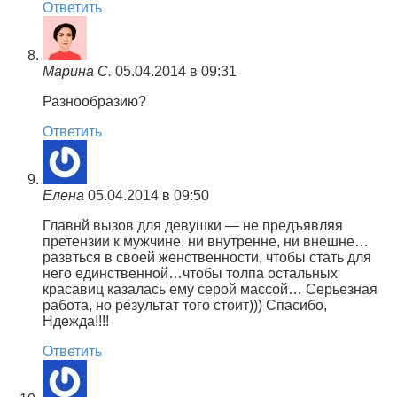
Ответить
Марина С.
05.04.2014 в 09:31
Разнообразию?
Ответить
Елена
05.04.2014 в 09:50
Главнй вызов для девушки — не предъявляя
претензии к мужчине, ни внутренне, ни внешне…
развться в своей женственности, чтобы стать для
него единственной…чтобы толпа остальных
красавиц казалась ему серой массой… Серьезная
работа, но результат того стоит))) Спасибо,
Ндежда!!!!
Ответить