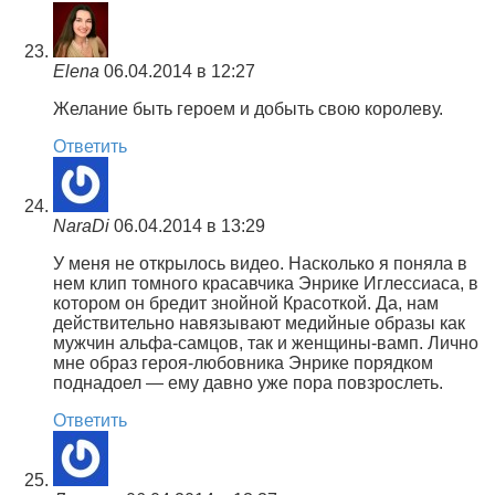
Elena
06.04.2014 в 12:27
Желание быть героем и добыть свою королеву.
Ответить
NaraDi
06.04.2014 в 13:29
У меня не открылось видео. Насколько я поняла в
нем клип томного красавчика Энрике Иглессиаса, в
котором он бредит знойной Красоткой. Да, нам
действительно навязывают медийные образы как
мужчин альфа-самцов, так и женщины-вамп. Лично
мне образ героя-любовника Энрике порядком
поднадоел — ему давно уже пора повзрослеть.
Ответить