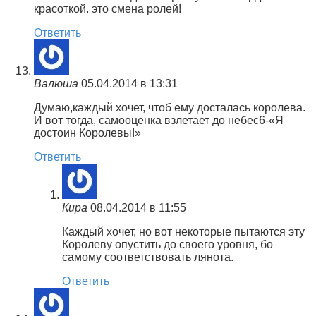
красоткой. это смена ролей!
Ответить
Валюша
05.04.2014 в 13:31
Думаю,каждый хочет, чтоб ему досталась королева.
И вот тогда, самооценка взлетает до небес6-«Я
достоин Королевы!»
Ответить
Кира
08.04.2014 в 11:55
Каждый хочет, но вот некоторые пытаются эту
Королеву опустить до своего уровня, бо
самому соответствовать лянота.
Ответить