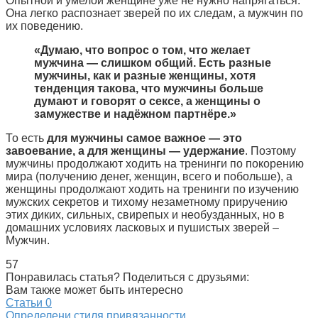
Опытной и умелой женщине уже не нужно напрягаться.
Она легко распознает зверей по их следам, а мужчин по
их поведению.
«Думаю, что вопрос о том, что желает
мужчина — слишком общий. Есть разные
мужчины, как и разные женщины, хотя
тенденция такова, что мужчины больше
думают и говорят о сексе, а женщины о
замужестве и надёжном партнёре.»
То есть
для мужчины самое важное — это
завоевание, а для женщины — удержание
. Поэтому
мужчины продолжают ходить на тренинги по покорению
мира (получению денег, женщин, всего и побольше), а
женщины продолжают ходить на тренинги по изучению
мужских секретов и тихому незаметному приручению
этих диких, сильных, свирепых и необузданных, но в
домашних условиях ласковых и пушистых зверей –
Мужчин.
57
Понравилась статья? Поделиться с друзьями:
Вам также может быть интересно
Статьи
0
Определени стиля привязанности