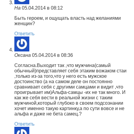
На
05.04.2014 в 08:12
Быть героем, и ощущать власть над желаниями
женщин?
Ответить
Оксана
05.04.2014 в 08:36
Согласна.Выходит так ,что мужчина(самый
обычный)представляет себя этаким вожаком стаи
,только из-за того,что у него есть мужское
достоинство (а на самом деле он постоянно
сравнивает себя с другими самцами и видит ,что
проигрывает им)Альфа-самцы -их не так много. И
как же себя вести в реальной жизни с таким
мужчиной,который глубоко в своем подсознании
хочет именно такую картинку,а по сути вовсе и не
альфа и даже не бета самец.?
Ответить