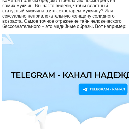
Кажется полным бредом? Предлагаю посмотреть на
самих мужчин. Вы часто видели, чтобы властный
статусный мужчина взял секретарем мужчину? Или
сексуально непривлекательную женщину солидного
возраста. Самое точное отражение тайн человеческого
бессознательного – это медийные образы. Вот например: