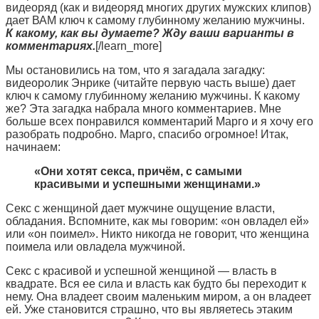
видеоряд (как и видеоряд многих других мужских клипов)
дает ВАМ ключ к самому глубинному желанию мужчины.
К какому, как вы думаете? Жду ваши варианты в
комментариях.
[/learn_more]
Мы остановились на том, что я загадала загадку:
видеоролик Энрике (читайте первую часть выше) дает
ключ к самому глубинному желанию мужчины. К какому
же? Эта загадка набрала много комментариев. Мне
больше всех понравился комментарий Марго и я хочу его
разобрать подробно. Марго, спасибо огромное! Итак,
начинаем:
«Они хотят секса, причём, с самыми
красивыми и успешными женщинами.»
Секс с женщиной дает мужчине ощущение власти,
обладания. Вспомните, как мы говорим: «он овладел ей»
или «он поимел». Никто никогда не говорит, что женщина
поимела или овладела мужчиной.
Секс с красивой и успешной женщиной — власть в
квадрате. Вся ее сила и власть как будто бы переходит к
нему. Она владеет своим маленьким миром, а он владеет
ей. Уже становится страшно, что вы являетесь этаким