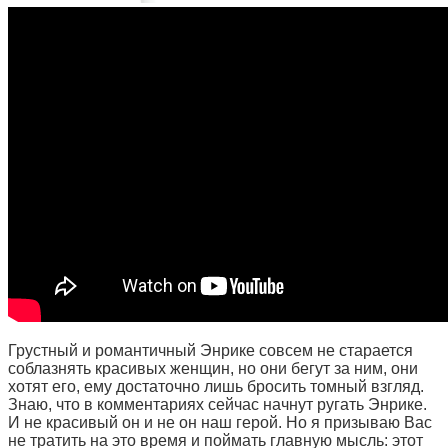
Грустный и романтичный Энрике совсем не старается
соблазнять красивых женщин, но они бегут за ним, они
хотят его, ему достаточно лишь бросить томный взгляд.
Знаю, что в комментариях сейчас начнут ругать Энрике.
И не красивый он и не он наш герой. Но я призываю Вас
не тратить на это время и поймать главную мысль: этот