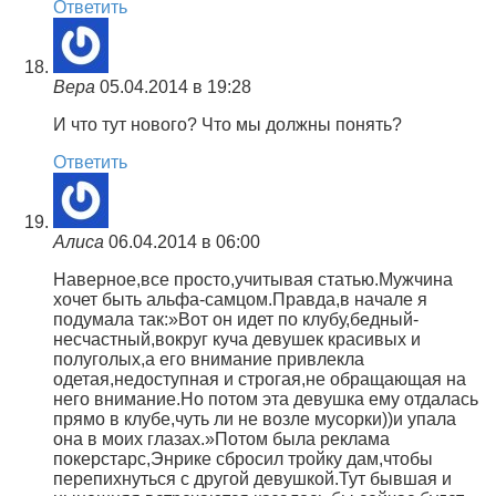
Ответить
Вера
05.04.2014 в 19:28
И что тут нового? Что мы должны понять?
Ответить
Алиса
06.04.2014 в 06:00
Наверное,все просто,учитывая статью.Мужчина
хочет быть альфа-самцом.Правда,в начале я
подумала так:»Вот он идет по клубу,бедный-
несчастный,вокруг куча девушек красивых и
полуголых,а его внимание привлекла
одетая,недоступная и строгая,не обращающая на
него внимание.Но потом эта девушка ему отдалась
прямо в клубе,чуть ли не возле мусорки))и упала
она в моих глазах.»Потом была реклама
покерстарс,Энрике сбросил тройку дам,чтобы
перепихнуться с другой девушкой.Тут бывшая и