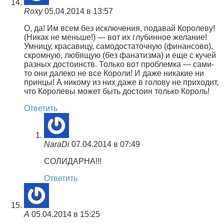
Roxy
05.04.2014 в 13:57
О, да! Им всем без исключения, подавай Королеву!
(Никак не меньше!) — вот их глубинное желание!
Умницу, красавицу, самодостаточную (финансово),
скромную, любящую (без фанатизма) и еще с кучей
разных достоинств. Только вот проблемка — сами-
то они далеко не все Короли! И даже никакие ни
принцы! А никому из них даже в голову не приходит,
что Королевы может быть достоин только Король!
Ответить
NaraDi
07.04.2014 в 07:49
СОЛИДАРНА!!!
Ответить
А
05.04.2014 в 15:25